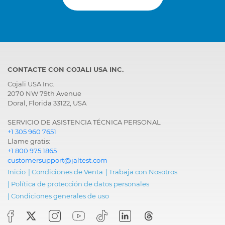
CONTACTE CON COJALI USA INC.
Cojali USA Inc.
2070 NW 79th Avenue
Doral, Florida 33122, USA
SERVICIO DE ASISTENCIA TÉCNICA PERSONAL
+1 305 960 7651
Llame gratis:
+1 800 975 1865
customersupport@jaltest.com
Inicio
|
Condiciones de Venta
|
Trabaja con Nosotros
|
Política de protección de datos personales
|
Condiciones generales de uso