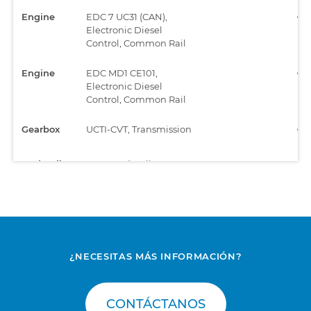
Engine
EDC 7 UC31 (CAN),
Electronic Diesel
Control, Common Rail
Engine
EDC MD1 CE101,
Electronic Diesel
Control, Common Rail
Gearbox
UCTI-CVT, Transmission
Hydraulic
MCB, Hydraulic System
systems
¿NECESITAS MÁS INFORMACIÓN?
CONTÁCTANOS