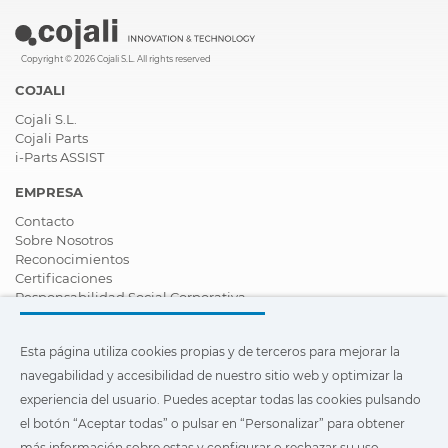
Copyright © 2026 Cojali S.L. All rights reserved
COJALI
Cojali S.L.
Cojali Parts
i-Parts ASSIST
EMPRESA
Contacto
Sobre Nosotros
Reconocimientos
Certificaciones
Responsabilidad Social Corporativa
Ser distribuidor
Noticias
Esta página utiliza cookies propias y de terceros para mejorar la
Vídeos
FAQ - Preguntas Frecuentes
navegabilidad y accesibilidad de nuestro sitio web y optimizar la
experiencia del usuario. Puedes aceptar todas las cookies pulsando
Esta página utiliza cookies propias y de terceros para mejorar la
el botón “Aceptar todas” o pulsar en “Personalizar” para obtener
navegabilidad y accesibilidad de nuestro sitio web y optimizar
la experiencia del usuario. Puedes pulsar en
"Configuración"
más información sobre estas y configurar o rechazar su uso.