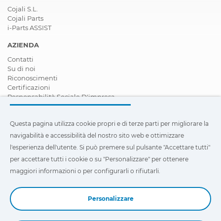
Cojali S.L.
Cojali Parts
i-Parts ASSIST
AZIENDA
Contatti
Su di noi
Riconoscimenti
Certificazioni
Responsabilità Sociale D'impresa
Diventare rivenditore
Notizie
Questa pagina utilizza cookie propri e di terze parti per migliorare la
Video
FAQ - Domande Frequenti
navigabilità e accessibilità del nostro sito web e ottimizzare
l'esperienza dell'utente. Si può premere sul pulsante "Accettare tutti"
Questa pagina utilizza cookie propri e di terze parti per
per accettare tutti i cookie o su "Personalizzare" per ottenere
migliorare la navigabilità e accessibilità del nostro sito web e
ottimizzare l'esperienza dell'utente. Si può premere su
maggiori informazioni o per configurarli o rifiutarli.
"Configurazione"
per ottenere maggiori informazioni o per
configurarli o rifiutarli.
Personalizzare