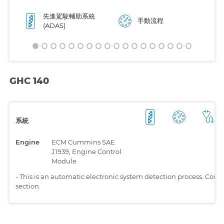
先進駕駛輔助系統
手動流程
(ADAS)
GHC 140
系統
Engine
ECM Cummins SAE
J1939, Engine Control
Module
-
This is an automatic electronic system detection process. Comp
section.