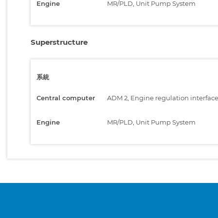
Engine
MR/PLD, Unit Pump System
Superstructure
系統
Central computer
ADM 2, Engine regulation interfac
Engine
MR/PLD, Unit Pump System