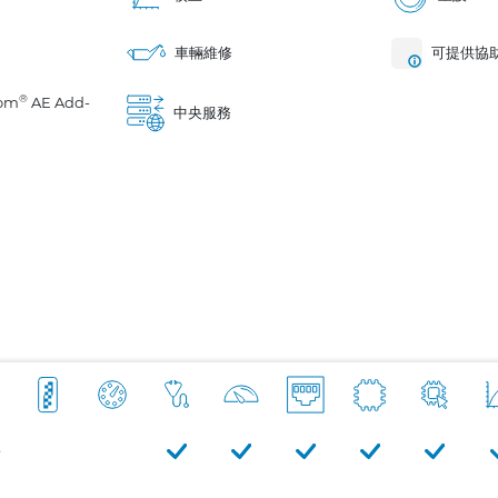
車輛維修
可提供協
®
om
AE Add-
中央服務
e