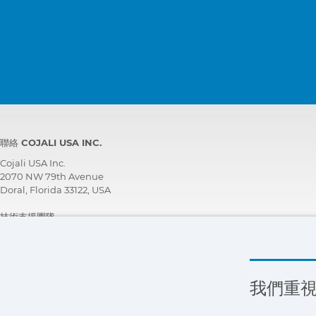
聯絡 COJALI USA INC.
Cojali USA Inc.
2070 NW 79th Avenue
Doral, Florida 33122, USA
技術支援團隊
+1 305 960 7651
免付費電話:
+1 800 975 1865
customersupport@jaltest.com
我們重
首頁
|
銷售條件
|
與我們合作
|
個人資料保護。隱私權政策。
|
一般使用條件