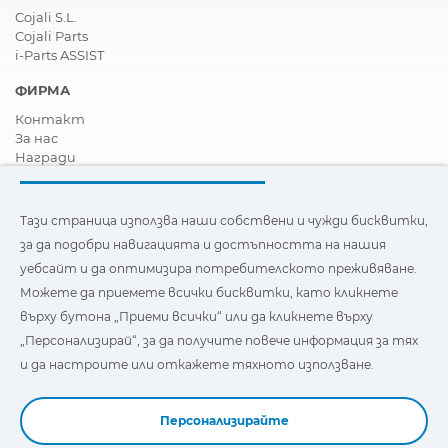
Cojali S.L.
Cojali Parts
i-Parts ASSIST
ФИРМА
Контакт
За нас
Награди
Сертификати
Корпоративна Социална Отговорност
Станете дистрибутор
Тази страница използва наши собствени и чужди бисквитки,
Новини
за да подобри навигацията и достъпността на нашия
Видеа
уебсайт и да оптимизира потребителското преживяване.
FAQ - Често задавани въпроси
Можете да приемете всички бисквитки, като кликнете
Тази страница използва наши собствени и бисквитки на
върху бутона „Приеми всички“ или да кликнете върху
трети страни, за да подобри навигацията и
„Персонализирай“, за да получите повече информация за тях
достъпността на нашия уебсайт и да оптимизира
потребителското изживяване. Можете да кликнете
и да настроите или откажете тяхното използване.
върху
"Настройки"
, за да получите повече информация за
тях и да зададете или откажете използването им.
Персонализирайте