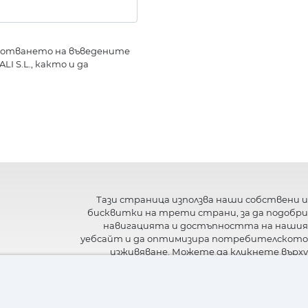
аботването на въведените
I S.L., както и да
Тази страница използва наши собствени и
бисквитки на трети страни, за да подобри
навигацията и достъпността на нашия
уебсайт и да оптимизира потребителското
изживяване. Можете да кликнете върху
"Настройки"
, за да получите повече
информация за тях и да зададете или
откажете използването им.