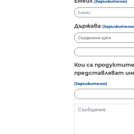
Емейл
(Задължително)
Държава
(Задължително
Кои са продуктите
представляват инт
(Задължително)