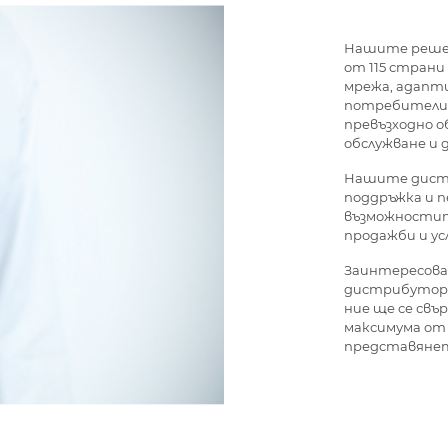
Нашите решени
от 115 страни
мрежа, адапт
потребители.
превъзходно 
обслужване и 
Нашите дист
поддръжка и п
възможностите
продажби и ус
Заинтересова
дистрибутор н
ние ще се свър
максимума от
представянет