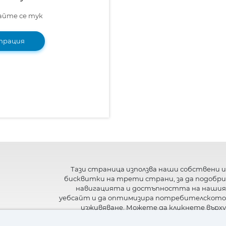
йте се тук
трация
Тази страница използва наши собствени и
бисквитки на трети страни, за да подобри
навигацията и достъпността на нашия
уебсайт и да оптимизира потребителското
изживяване. Можете да кликнете върху
"Настройки"
, за да получите повече