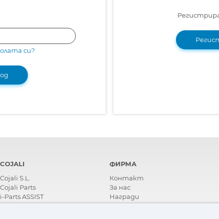
Регистрира
Регис
ролата си?
од
COJALI
ФИРМА
Cojali S.L.
Контакт
Cojali Parts
За нас
i-Parts ASSIST
Награди
Сертификати
Корпоративна Социална