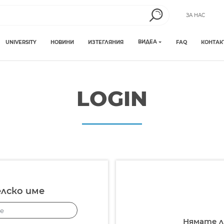
ЗА НАС
ВИДЕА
UNIVERSITY
НОВИНИ
ИЗТЕГЛЯНИЯ
FAQ
КОНТАК
LOGIN
лско име
Нямате л