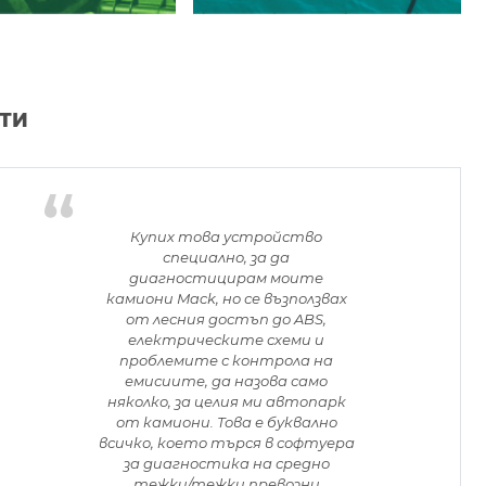
НТИ
Купих това устройство
специално, за да
диагностицирам моите
камиони Mack, но се възползвах
от лесния достъп до ABS,
електрическите схеми и
проблемите с контрола на
емисиите, да назова само
няколко, за целия ми автопарк
от камиони. Това е буквално
всичко, което търся в софтуера
за диагностика на средно
тежки/тежки превозни