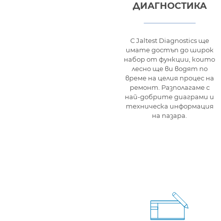
ДИАГНОСТИКА
С Jaltest Diagnostics ще
имате достъп до широк
набор от функции, които
лесно ще ви водят по
време на целия процес на
ремонт. Разполагаме с
най-добрите диаграми и
техническа информация
на пазара.