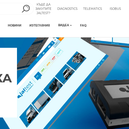
КЪДЕ ДА
ЗАКУПИТЕ
DIAGNOSTICS
TELEMATICS
ISOBUS
JALTEST?
ВИДЕА
НОВИНИ
ИЗТЕГЛЯНИЯ
FAQ
КА