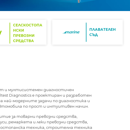
СЕЛСКОСТОПА
ПЛАВАТЕЛЕН
НСКИ
СЪД
ПРЕВОЗНИ
СРЕДСТВА
т и мултисистемен диагностичен
test Diagnostics е проектиран и разработен
на най-модерните задачи по диагностика и
втомобила по прост и интуитивен начин.
итие за товарни превозни средства,
уси, ремаркета и леки превозни средства,
скостопанска техника, строителна техника