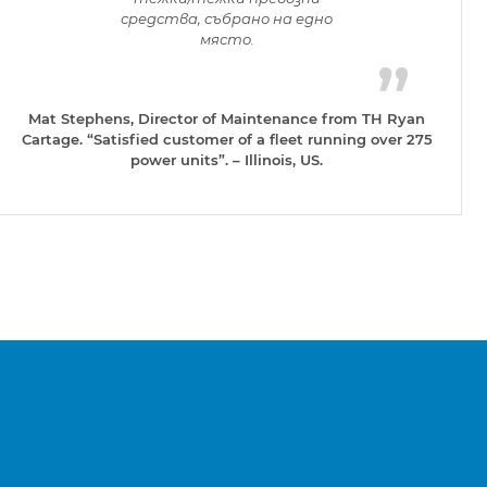
средства, събрано на едно
място.
Mat Stephens, Director of Maintenance from TH Ryan
Cartage. “Satisfied customer of a fleet running over 275
power units”. – Illinois, US.