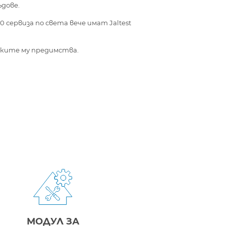
ъдове.
0 сервиза по света вече имат Jaltest
чките му предимства.
МОДУЛ ЗА