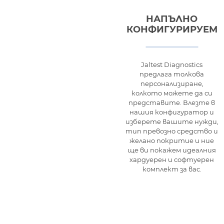
НАПЪЛНО
КОНФИГУРИРУЕМ
Jaltest Diagnostics
предлага толкова
персонализиране,
колкото можете да си
представите. Влезте в
нашия конфигуратор и
изберете вашите нужди,
тип превозно средство и
желано покритие и ние
ще ви покажем идеалния
хардуерен и софтуерен
комплект за вас.