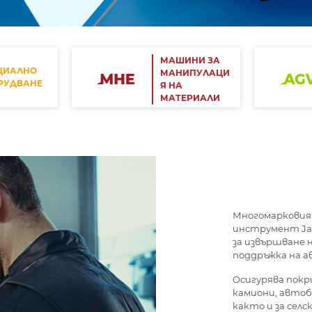
МАШИНИ ЗА
ЦИАЛНО
МАНИПУЛАЦИ
РУДВАНЕ
Я НА
МАТЕРИАЛИ
Многомарковия
инструмент Jal
за извършване 
поддръжка на а
Осигурява покр
камиони, автоб
както и за сел