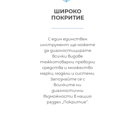
ШИРОКО
ПОКРИТИЕ
С един единствен
инструмент ще можете
да диагностицирате
всички видове
тежкотоварни превозни
средства и множество
марки, модели и системи.
Запознайте се с
всичките ни
диагностични
възможности в нашия
раздел „Покритие“.