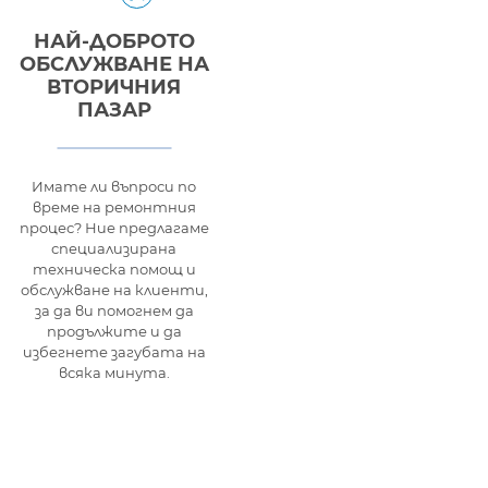
НАЙ-ДОБРОТО
ОБСЛУЖВАНЕ НА
ВТОРИЧНИЯ
ПАЗАР
Имате ли въпроси по
време на ремонтния
процес? Ние предлагаме
специализирана
техническа помощ и
обслужване на клиенти,
за да ви помогнем да
продължите и да
избегнете загубата на
всяка минута.