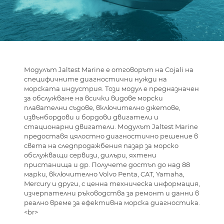
Модулът Jaltest Marine е отговорът на Cojali на
специфичните диагностични нужди на
морската индустрия. Този модул е предназначен
за обслужване на всички видове морски
плавателни съдове, включително джетове,
извънбордови и бордови двигатели и
стационарни двигатели. Модулът Jaltest Marine
предоставя цялостно диагностично решение в
света на следпродажбения пазар за морско
обслужващи сервизи, дилъри, яхтени
пристанища и др. Получете достъп до над 88
марки, включително Volvo Penta, CAT, Yamaha,
Mercury и други, с ценна техническа информация,
изчерпателни ръководства за ремонт и данни в
реално време за ефективна морска диагностика.
<br>