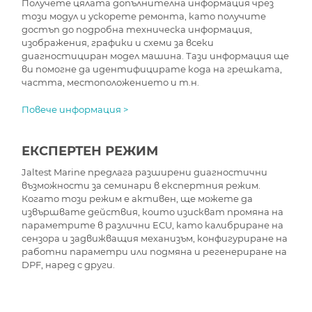
Получете цялата допълнителна информация чрез
този модул и ускорете ремонта, като получите
достъп до подробна техническа информация,
изображения, графики и схеми за всеки
диагностициран модел машина. Тази информация ще
ви помогне да идентифицирате кода на грешката,
частта, местоположението и т.н.
Повече информация >
ЕКСПЕРТЕН РЕЖИМ
Jaltest Marine предлага разширени диагностични
възможности за семинари в експертния режим.
Когато този режим е активен, ще можете да
извършвате действия, които изискват промяна на
параметрите в различни ECU, като калибриране на
сензора и задвижващия механизъм, конфигуриране на
работни параметри или подмяна и регенериране на
DPF, наред с други.