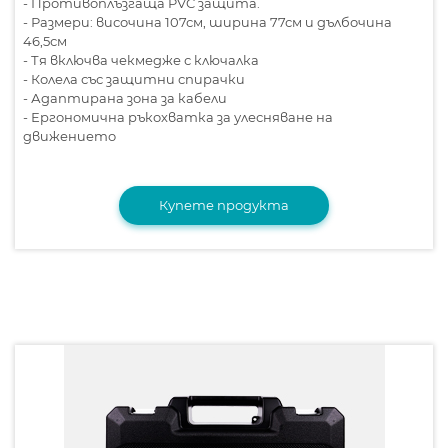
- Противоплъзгаща PVC защита.
- Размери: височина 107см, ширина 77см и дълбочина
46,5см
- Тя включва чекмедже с ключалка
- Колела със защитни спирачки
- Адаптирана зона за кабели
- Ергономична ръкохватка за улесняване на
движението
Купете продукта