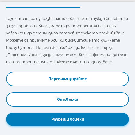
Cojali USA Inc.
2070 NW 79th Avenue
Doral, Florida 33122, USA
Тази страница използва наши собствени и чужди бисквитки,
за да подобри навигацията и достъпността на нашия
ЕКИП ЗА ТЕХНИЧЕСКА ПОДДРЪЖКА
уебсайт и да оптимизира потребителското преживяване.
+1 305 960 7651
Обадете се безплатно:
Можете да приемете всички бисквитки, като кликнете
+1 800 975 1865
върху бутона „Приеми всички“ или да кликнете върху
customersupport@jaltest.com
„Персонализирай“, за да получите повече информация за тях
Начална страница
|
Условия за продажба
и да настроите или откажете тяхното използване.
|
Работете с нас
|
Политика за защита на личните данни
Персонализирайте
|
Общи условия за употреба
Отхвърли
Book a Demo
Copyright © 2026 Cojali S.L. All rights reserved
Разреши всички
COJALI
Cojali S.L.