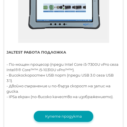
JALTEST РАБОТА ПОДЛОЖКА
- По-мощен процесор (преди Intel Core i5-7300U vPro сега
Intel®® Core™™ i5-10310U vPro™™).
- Високоскоростен USB порт (преди USB 3.0 сега USB
3.1).
- Двойно съхранение и по-бърза скорост на запис на
диска.
- IPSa екран (по-високо качество на изображението).
Купете продукта