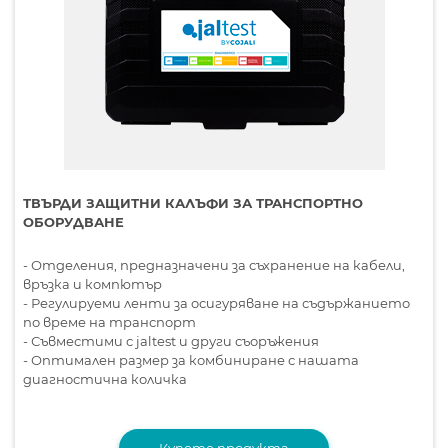
ТВЪРДИ ЗАЩИТНИ КАЛЪФИ ЗА ТРАНСПОРТНО
ОБОРУДВАНЕ
- Отделения, предназначени за съхранение на кабели,
връзка и компютър
- Регулируеми ленти за осигуряване на съдържанието
по време на транспорт
- Съвместими с jaltest и други съоръжения
- Оптимален размер за комбиниране с нашата
диагностична количка
Купете продукта