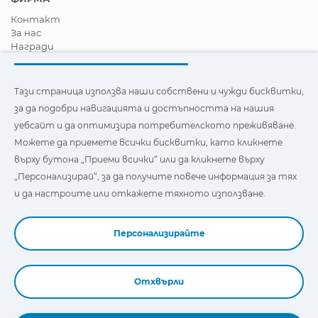
Контакт
За нас
Награди
Сертификати
Корпоративна Социална Отговорност
Станете дистрибутор
Тази страница използва наши собствени и чужди бисквитки,
Новини
за да подобри навигацията и достъпността на нашия
Видеа
уебсайт и да оптимизира потребителското преживяване.
FAQ - Често задавани въпроси
Можете да приемете всички бисквитки, като кликнете
Тази страница използва наши собствени и бисквитки на
върху бутона „Приеми всички“ или да кликнете върху
трети страни, за да подобри навигацията и
„Персонализирай“, за да получите повече информация за тях
достъпността на нашия уебсайт и да оптимизира
потребителското изживяване. Можете да кликнете
и да настроите или откажете тяхното използване.
върху
"Настройки"
, за да получите повече информация за
тях и да зададете или откажете използването им.
Персонализирайте
Отхвърли
Book a Demo