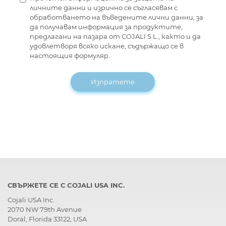
личните данни и изрично се съгласявам с
обработването на въведените лични данни, за
да получавам информация за продуктите,
предлагани на пазара от COJALI S.L., както и да
удовлетворя всяко искане, съдържащо се в
настоящия формуляр.
Изпратете
СВЪРЖЕТЕ СЕ С COJALI USA INC.
Cojali USA Inc.
2070 NW 79th Avenue
Doral, Florida 33122, USA