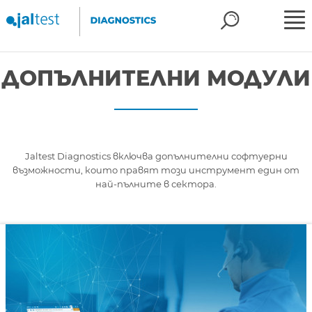
ДОПЪЛНИТЕЛНИ МОДУЛИ
Jaltest Diagnostics включва допълнителни софтуерни
възможности, които правят този инструмент един от
най-пълните в сектора.