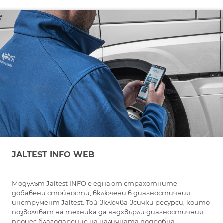
JALTEST INFO WEB
Модулът Jaltest INFO е една от страхотните
добавени стойности, включени в диагностичния
инструмент Jaltest. Той включва всички ресурси, които
позволяват на техника да надхвърли диагностичния
процес благодарение на наличната подробна