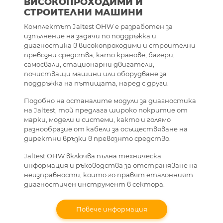
ВИСОКОПРОХОДИМИ И
СТРОИТЕЛНИ МАШИНИ
Комплектът Jaltest OHW е разработен за
изпълнение на задачи по поддръжка и
диагностика в високопроходими и строителни
превозни средства, като кранове, багери,
самосвали, стационарни двигатели,
почистващи машини или оборудване за
поддръжка на пътищата, наред с други.
Подобно на останалите модули за диагностика
на Jaltest, той предлага широко покритие от
марки, модели и системи, както и голямо
разнообразие от кабели за осъществяване на
директни връзки в превознто средство.
Jaltest OHW включва пълна техническа
информация и ръководства за отстраняване на
неизправности, които го правят еталонният
диагностичен инструмент в сектора.
Повече информация