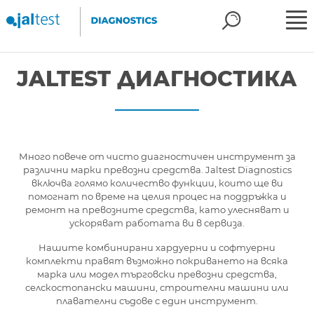
JALTEST ДИАГНОСТИКА
Много повече от чисто диагностичен инструмент за
различни марки превозни средства. Jaltest Diagnostics
включва голямо количество функции, които ще ви
помогнат по време на целия процес на поддръжка и
ремонт на превозните средства, като улесняват и
ускоряват работата ви в сервиза.
Нашите комбинирани хардуерни и софтуерни
комплекти правят възможно покриването на всяка
марка или модел търговски превозни средства,
селскостопански машини, строителни машини или
плавателни съдове с един инструмент.