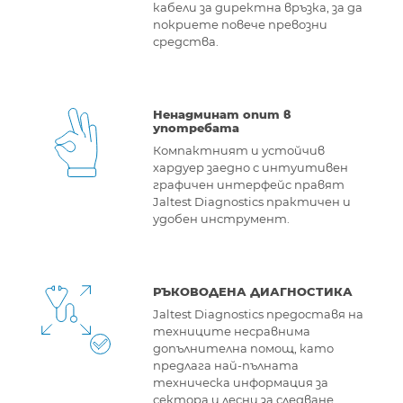
кабели за директна връзка, за да
покриете повече превозни
средства.
Ненадминат опит в
употребата
Компактният и устойчив
хардуер заедно с интуитивен
графичен интерфейс правят
Jaltest Diagnostics практичен и
удобен инструмент.
РЪКОВОДЕНА ДИАГНОСТИКА
Jaltest Diagnostics предоставя на
техниците несравнима
допълнителна помощ, като
предлага най-пълната
техническа информация за
сектора и лесни за следване