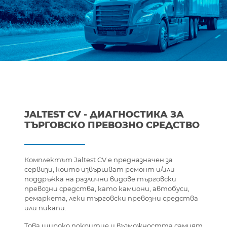
JALTEST CV - ДИАГНОСТИКА ЗА
ТЪРГОВСКО ПРЕВОЗНО СРЕДСТВО
Комплектът Jaltest CV е предназначен за
сервизи, които извършват ремонт и/или
поддръжка на различни видове търговски
превозни средства, като камиони, автобуси,
ремаркета, леки търговски превозни средства
или пикапи.
Това широко покритие и възможността самият