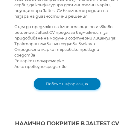
сервиз да конфигурира допълнителни марки,
позиционира Jaltest CV в челните редици на
пазара на диагностични решения.
С цел да предложи на клиента още по-гъвкаво
решение, Jaltest CV предлага възможност за
придобиване на модулни софтуерни лицензи за:
Тракторни глави или седлови влекачи
Определени марки търговски превозни
средства
Ремарке и полуремарке
Леко превозно средство
Повече информация
НАЛИЧНО ПОКРИТИЕ В JALTEST CV