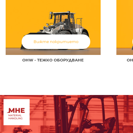
Вижте покритието
OHW - ТЕЖКО ОБОРУДВАНЕ
OH