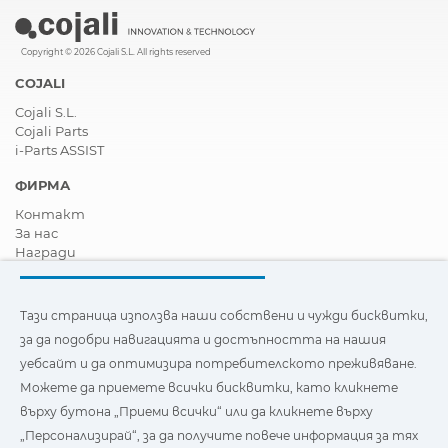
Copyright © 2026 Cojali S.L. All rights reserved
COJALI
Cojali S.L.
Cojali Parts
i-Parts ASSIST
ФИРМА
Контакт
За нас
Награди
Сертификати
Корпоративна Социална Отговорност
Станете дистрибутор
Тази страница използва наши собствени и чужди бисквитки,
Новини
за да подобри навигацията и достъпността на нашия
Видеа
уебсайт и да оптимизира потребителското преживяване.
FAQ - Често задавани въпроси
Можете да приемете всички бисквитки, като кликнете
Тази страница използва наши собствени и бисквитки на
върху бутона „Приеми всички“ или да кликнете върху
трети страни, за да подобри навигацията и
„Персонализирай“, за да получите повече информация за тях
достъпността на нашия уебсайт и да оптимизира