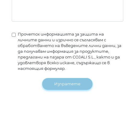
Прочетох информацията за защита на
личните данни и изрично се съгласявам с
обработването на въведените лични данни, за
да получавам информация за продуктите,
предлагани на пазара от COJALI S.L., както и да
удовлетворя всяко искане, съдържащо се в
настоящия формуляр.
Изпратете