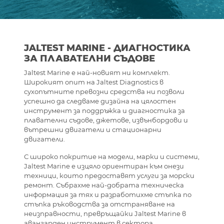
JALTEST MARINE - ДИАГНОСТИКА
ЗА ПЛАВАТЕЛНИ СЪДОВЕ
Jaltest Marine е най-новият ни комплект.
Широкият опит на Jaltest Diagnostics в
сухопътните превозни средства ни позволи
успешно да следваме дизайна на цялостен
инструмент за поддръжка и диагностика за
плавателни съдове, джетове, извънбордови и
вътрешни двигатели и стационарни
двигатели.
С широко покритие на модели, марки и системи,
Jaltest Marine е изцяло ориентиран към онези
техници, които предоставят услуги за морски
ремонт. Събрахме най-добрата техническа
информация за тях и разработихме стъпка по
стъпка ръководства за отстраняване на
неизправности, превръщайки Jaltest Marine в
авангарден инструмент в сектора.