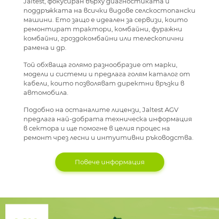
Jaltest, фокусиран върху диагностиката и
поддръжката на всички видове селскостопански
машини. Ето защо е идеален за сервизи, които
ремонтират трактори, комбайни, фуражни
комбайни, гроздокомбайни или телескопични
рамена и др.
Той обхваща голямо разнообразие от марки,
модели и системи и предлага голям каталог от
кабели, които позволяват директни връзки в
автомобила.
Подобно на останалите лицензи, Jaltest AGV
предлага най-добрата техническа информация
в сектора и ще помогне в целия процес на
ремонт чрез лесни и интуитивни ръководства.
Повече информация