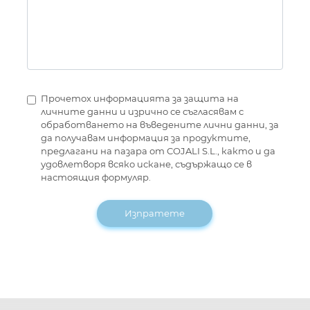
Прочетох информацията за защита на
личните данни и изрично се съгласявам с
обработването на въведените лични данни, за
да получавам информация за продуктите,
предлагани на пазара от COJALI S.L., както и да
удовлетворя всяко искане, съдържащо се в
настоящия формуляр.
Изпратете