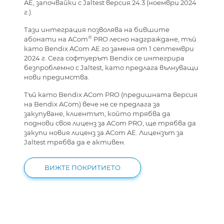
AE, започвайки с Jaltest версия 24.3 (ноември 2024
г.).
Тази интеграция позволява на бившите
®
абонати на ACom
PRO лесно надграждане, тъй
като Bendix ACom AE го заменя от 1 септември
2024 г. Сега софтуерът Bendix се интегрира
безпроблемно с Jaltest, като предлага вълнуващи
нови предимства.
Тъй като Bendix ACom PRO (предишната версия
на Bendix ACom) вече не се предлага за
закупуване, клиентът, който трябва да
поднови своя лиценз за ACom PRO, ще трябва да
закупи новия лиценз за ACom AE. Лицензът за
Jaltest трябва да е активен.
ВИЖТЕ ПОКРИТИЕТО