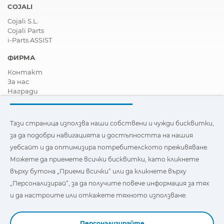
COJALI
Cojali S.L.
Cojali Parts
i-Parts ASSIST
ФИРМА
Контакт
За нас
Награди
Сертификати
Корпоративна Социална Отговорност
Станете дистрибутор
Тази страница използва наши собствени и чужди бисквитки,
Новини
за да подобри навигацията и достъпността на нашия
Видеа
уебсайт и да оптимизира потребителското преживяване.
FAQ - Често задавани въпроси
Можете да приемете всички бисквитки, като кликнете
Тази страница използва наши собствени и бисквитки на
върху бутона „Приеми всички“ или да кликнете върху
трети страни, за да подобри навигацията и
„Персонализирай“, за да получите повече информация за тях
достъпността на нашия уебсайт и да оптимизира
потребителското изживяване. Можете да кликнете
и да настроите или откажете тяхното използване.
върху
"Настройки"
, за да получите повече информация за
тях и да зададете или откажете използването им.
Персонализирайте