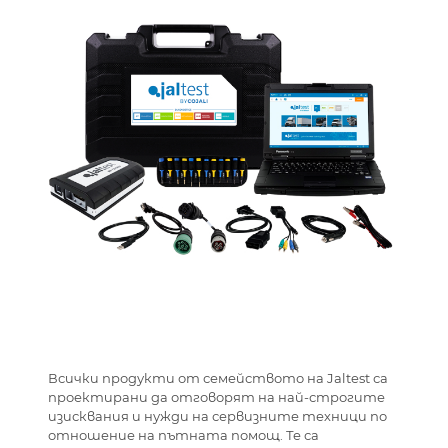
Всички продукти от семейството на Jaltest са
проектирани да отговорят на най-строгите
изисквания и нужди на сервизните техници по
отношение на пътната помощ. Те са