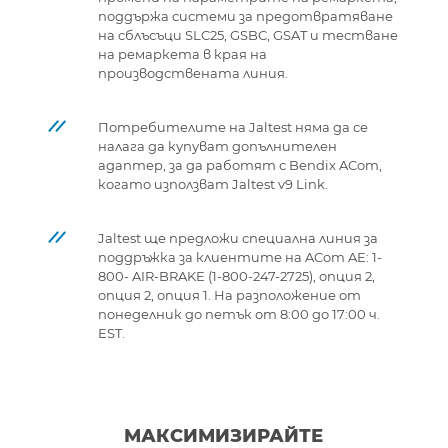
поддържа системи за предотвратяване
на сблъсъци SLC25, GSBC, GSAT и тестване
на ремаркета в края на
производствената линия.
Потребителите на Jaltest няма да се
налага да купуват допълнителен
адаптер, за да работят с Bendix ACom,
когато използват Jaltest v9 Link.
Jaltest ще предложи специална линия за
поддръжка за клиентите на ACom AE: 1-
800- AIR-BRAKE (1-800-247-2725), опция 2,
опция 2, опция 1. На разположение от
понеделник до петък от 8:00 до 17:00 ч.
EST.
МАКСИМИЗИРАЙТЕ