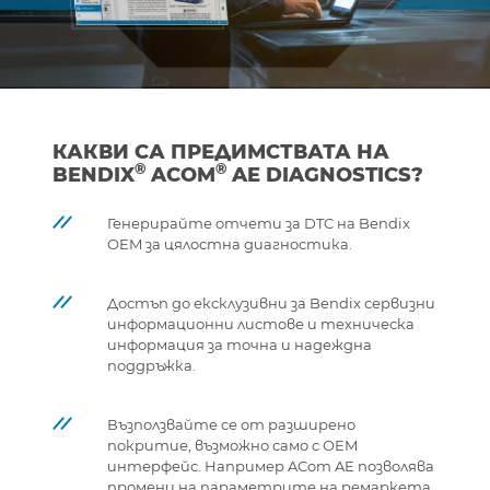
КАКВИ СА ПРЕДИМСТВАТА НА
®
®
BENDIX
ACOM
AE DIAGNOSTICS?
Генерирайте отчети за DTC на Bendix
OEM за цялостна диагностика.
Достъп до ексклузивни за Bendix сервизни
информационни листове и техническа
информация за точна и надеждна
поддръжка.
Възползвайте се от разширено
покритие, възможно само с OEM
интерфейс. Например ACom AE позволява
промени на параметрите на ремаркета,