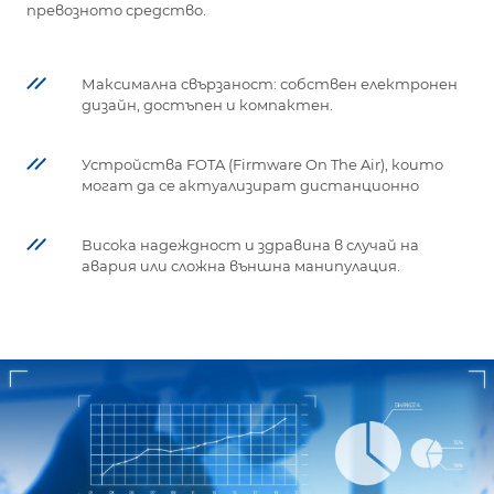
превозното средство.
Максимална свързаност: собствен електронен
дизайн, достъпен и компактен.
Устройства FOTA (Firmware On The Air), които
могат да се актуализират дистанционно
Висока надеждност и здравина в случай на
авария или сложна външна манипулация.