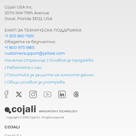
Cojali USA Inc.
2070 NW 79th Avenue
Doral, Florida 33122, USA
ЕКИП ЗА ТЕХНИЧЕСКА ПОДДРЪЖКА
+1 305 960 7651
Обадете се безплатно:
+1 800 975 1865
customersupport@jaltest.com
Начална страница
|
Условия за продажба
|
Работете с нас
|
Политика за защита на личните данни
|
Общи условия за употреба
Copyright © 2026 Cojali S.L. All rights reserved
COJALI
Cojali S.L.