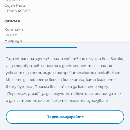
Cojali Parts
i-Parts ASSIST
ФИРМА
Контакт
За нас
Награди
Сертификати
Корпоративна Социална Отговорност
Станете дистрибутор
Тази страница използва наши собствени и чужди бисквитки,
Новини
за да подобри навигацията и достъпността на нашия
Видеа
уебсайт и да оптимизира потребителското преживяване.
FAQ - Често задавани въпроси
Можете да приемете всички бисквитки, като кликнете
Тази страница използва наши собствени и бисквитки на
върху бутона „Приеми всички“ или да кликнете върху
трети страни, за да подобри навигацията и
„Персонализирай“, за да получите повече информация за тях
достъпността на нашия уебсайт и да оптимизира
потребителското изживяване. Можете да кликнете
и да настроите или откажете тяхното използване.
върху
"Настройки"
, за да получите повече информация за
тях и да зададете или откажете използването им.
Персонализирайте