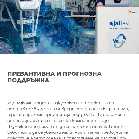
ПРЕВАНТИВНА И ПРОГНОЗНА
ПОДДРЪЖКА
Използваме модели с изкуствен интелект, за да
откриваме възможни повреди, преди да са възникнали,
и да определяме прозорци за поддръжка в зависимост
от полезния живот на всеки компонент. Тези
възможности помагат да се намалят неочакваните
събития и да се увеличи наличността на превозните
средства, което означава спестяване на разходи, по-