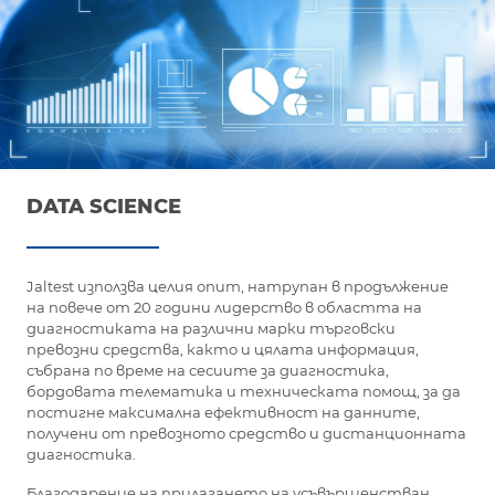
DATA SCIENCE
Jaltest използва целия опит, натрупан в продължение
на повече от 20 години лидерство в областта на
диагностиката на различни марки търговски
превозни средства, както и цялата информация,
събрана по време на сесиите за диагностика,
бордовата телематика и техническата помощ, за да
постигне максимална ефективност на данните,
получени от превозното средство и дистанционната
диагностика.
Благодарение на прилагането на усъвършенстван