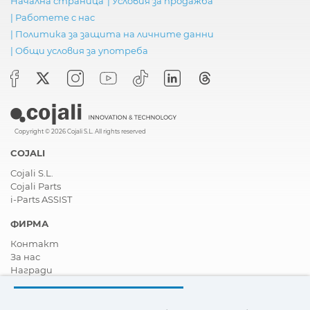
Начална страница
|
Условия за продажба
|
Работете с нас
|
Политика за защита на личните данни
|
Общи условия за употреба
Copyright © 2026 Cojali S.L. All rights reserved
COJALI
Cojali S.L.
Cojali Parts
i-Parts ASSIST
ФИРМА
Контакт
За нас
Награди
Сертификати
Корпоративна Социална Отговорност
Станете дистрибутор