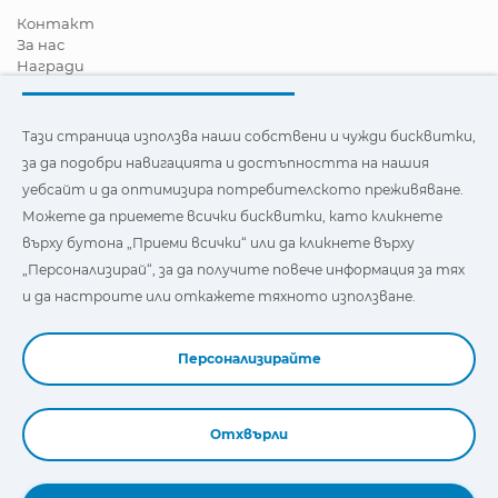
Контакт
За нас
Награди
Сертификати
Корпоративна Социална Отговорност
Станете дистрибутор
Тази страница използва наши собствени и чужди бисквитки,
Новини
за да подобри навигацията и достъпността на нашия
Видеа
уебсайт и да оптимизира потребителското преживяване.
FAQ - Често задавани въпроси
Можете да приемете всички бисквитки, като кликнете
Тази страница използва наши собствени и бисквитки на
върху бутона „Приеми всички“ или да кликнете върху
трети страни, за да подобри навигацията и
„Персонализирай“, за да получите повече информация за тях
достъпността на нашия уебсайт и да оптимизира
потребителското изживяване. Можете да кликнете
и да настроите или откажете тяхното използване.
върху
"Настройки"
, за да получите повече информация за
тях и да зададете или откажете използването им.
Персонализирайте
Отхвърли
Book a Demo