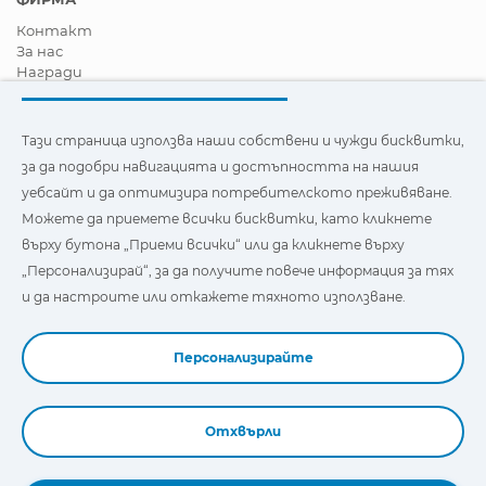
Контакт
За нас
Награди
Сертификати
Корпоративна Социална Отговорност
Станете дистрибутор
Тази страница използва наши собствени и чужди бисквитки,
Новини
за да подобри навигацията и достъпността на нашия
Видеа
уебсайт и да оптимизира потребителското преживяване.
FAQ - Често задавани въпроси
Можете да приемете всички бисквитки, като кликнете
Тази страница използва наши собствени и бисквитки на
върху бутона „Приеми всички“ или да кликнете върху
трети страни, за да подобри навигацията и
„Персонализирай“, за да получите повече информация за тях
достъпността на нашия уебсайт и да оптимизира
потребителското изживяване. Можете да кликнете
и да настроите или откажете тяхното използване.
върху
"Настройки"
, за да получите повече информация за
тях и да зададете или откажете използването им.
Персонализирайте
Отхвърли
Book a Demo