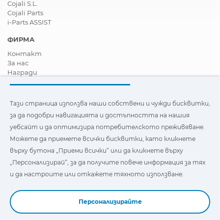
Cojali S.L.
Cojali Parts
i-Parts ASSIST
ФИРМА
Контакт
За нас
Награди
Сертификати
Корпоративна Социална Отговорност
Станете дистрибутор
Тази страница използва наши собствени и чужди бисквитки,
Новини
за да подобри навигацията и достъпността на нашия
Видеа
уебсайт и да оптимизира потребителското преживяване.
FAQ - Често задавани въпроси
Можете да приемете всички бисквитки, като кликнете
Тази страница използва наши собствени и бисквитки на
върху бутона „Приеми всички“ или да кликнете върху
трети страни, за да подобри навигацията и
„Персонализирай“, за да получите повече информация за тях
достъпността на нашия уебсайт и да оптимизира
потребителското изживяване. Можете да кликнете
и да настроите или откажете тяхното използване.
върху
"Настройки"
, за да получите повече информация за
тях и да зададете или откажете използването им.
Персонализирайте