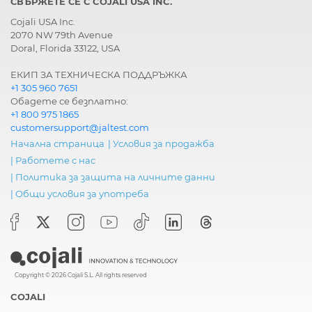
СВЪРЖЕТЕ СЕ С COJALI USA INC.
Cojali USA Inc.
2070 NW 79th Avenue
Doral, Florida 33122, USA
ЕКИП ЗА ТЕХНИЧЕСКА ПОДДРЪЖКА
+1 305 960 7651
Обадете се безплатно:
+1 800 975 1865
customersupport@jaltest.com
Начална страница
|
Условия за продажба
|
Работете с нас
|
Политика за защита на личните данни
|
Общи условия за употреба
Copyright © 2026 Cojali S.L. All rights reserved
COJALI