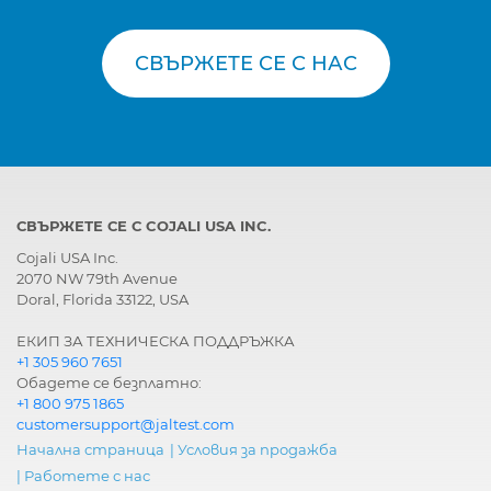
СВЪРЖЕТЕ СЕ С НАС
СВЪРЖЕТЕ СЕ С COJALI USA INC.
Cojali USA Inc.
2070 NW 79th Avenue
Doral, Florida 33122, USA
ЕКИП ЗА ТЕХНИЧЕСКА ПОДДРЪЖКА
+1 305 960 7651
Обадете се безплатно:
+1 800 975 1865
customersupport@jaltest.com
Начална страница
|
Условия за продажба
|
Работете с нас