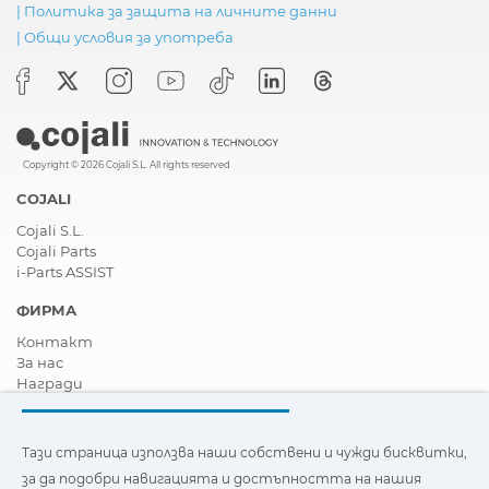
|
Политика за защита на личните данни
|
Общи условия за употреба
Copyright © 2026 Cojali S.L. All rights reserved
COJALI
Cojali S.L.
Cojali Parts
i-Parts ASSIST
ФИРМА
Контакт
За нас
Награди
Сертификати
Корпоративна Социална Отговорност
Станете дистрибутор
Тази страница използва наши собствени и чужди бисквитки,
Новини
за да подобри навигацията и достъпността на нашия
Видеа