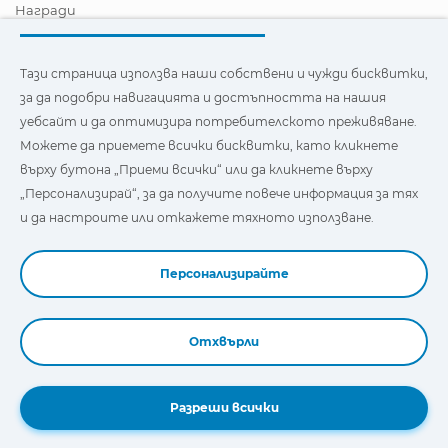
Награди
Сертификати
Корпоративна Социална Отговорност
Станете дистрибутор
Тази страница използва наши собствени и чужди бисквитки,
Новини
за да подобри навигацията и достъпността на нашия
Видеа
уебсайт и да оптимизира потребителското преживяване.
FAQ - Често задавани въпроси
Можете да приемете всички бисквитки, като кликнете
Тази страница използва наши собствени и бисквитки на
върху бутона „Приеми всички“ или да кликнете върху
трети страни, за да подобри навигацията и
„Персонализирай“, за да получите повече информация за тях
достъпността на нашия уебсайт и да оптимизира
потребителското изживяване. Можете да кликнете
и да настроите или откажете тяхното използване.
върху
"Настройки"
, за да получите повече информация за
тях и да зададете или откажете използването им.
Персонализирайте
Отхвърли
Book a Demo
Разреши всички