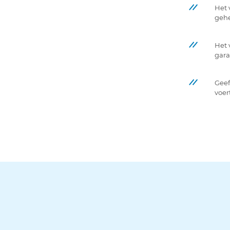
Het 
gehe
Het 
gara
Geef
voer