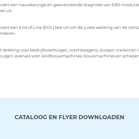
voert een nauwkeurige en geavanceerde diagnose van EBS-modulat
el uit.
voert een End of Line (EOL) test uit om de juiste werking van de co
nderen.
t dekking voor bedrijfsvoertuigen, vrachtwagens, bussen, trailers en l
tuigen, evenals voor landbouwmachines, bouwmachines en schepen
CATALOOG EN FLYER DOWNLOADEN