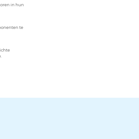
oren in hun
mponenten te
ichte
.