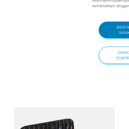
wieltoerentalsenso
remblokken dragen
BEKIJ
WIN
DEKK
CONT