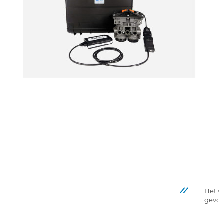
Het 
gevo