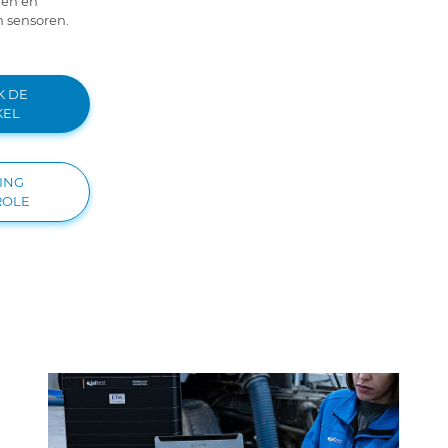
ren en
 sensoren.
K DE
KEL
ING
ROLE