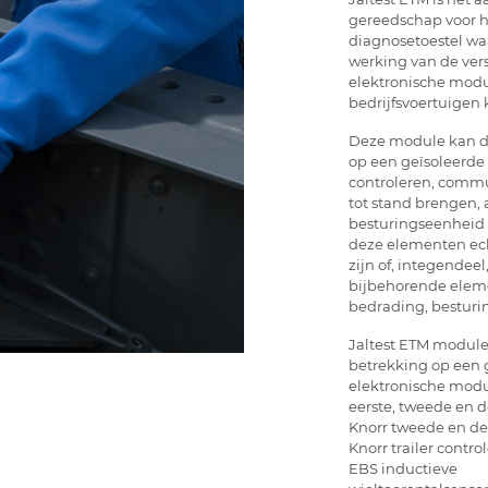
gereedschap voor he
diagnosetoestel w
werking van de ver
elektronische modu
bedrijfsvoertuigen 
Deze module kan 
op een geïsoleerde
controleren, comm
tot stand brengen, 
besturingseenheid i
deze elementen ec
zijn of, integendeel,
bijbehorende elem
bedrading, besturi
Jaltest ETM module
betrekking op een 
elektronische mod
eerste, tweede en d
Knorr tweede en de
Knorr trailer contro
EBS inductieve