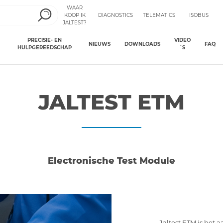
WAAR
KOOP IK
DIAGNOSTICS
TELEMATICS
ISOBUS
JALTEST?
PRECISIE- EN
VIDEO
NIEUWS
DOWNLOADS
FAQ
HULPGEREEDSCHAP
´S
JALTEST ETM
Electronische Test Module
Jaltest ETM is het 