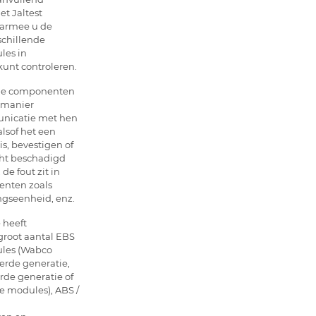
t Jaltest
aarmee u de
schillende
les in
kunt controleren.
de componenten
 manier
unicatie met hen
alsof het een
s, bevestigen of
ht beschadigd
 de fout zit in
enten zoals
ngseenheid, enz.
 heeft
groot aantal EBS
ules (Wabco
erde generatie,
rde generatie of
le modules), ABS /