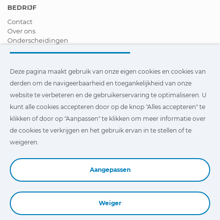
BEDRIJF
Contact
Over ons
Onderscheidingen
Certificeringen
Maatschappelijk Verantwoord Ondernemen
Verdeler worden
Deze pagina maakt gebruik van onze eigen cookies en cookies van
Nieuws
derden om de navigeerbaarheid en toegankelijkheid van onze
Video´s
website te verbeteren en de gebruikerservaring te optimaliseren. U
FAQ - V&A
kunt alle cookies accepteren door op de knop "Alles accepteren" te
Deze pagina maakt gebruik van onze eigen cookies en cookies
klikken of door op "Aanpassen" te klikken om meer informatie over
van derden om de navigeerbaarheid en toegankelijkheid van
de cookies te verkrijgen en het gebruik ervan in te stellen of te
onze website te verbeteren en de gebruikerservaring te
optimaliseren. U kunt te klikken op
"Instellingen"
te klikken
weigeren.
voor meer informatie over deze cookies en om het gebruik
ervan in te stellen of te weigeren.
Aangepassen
Weiger
Book a Demo