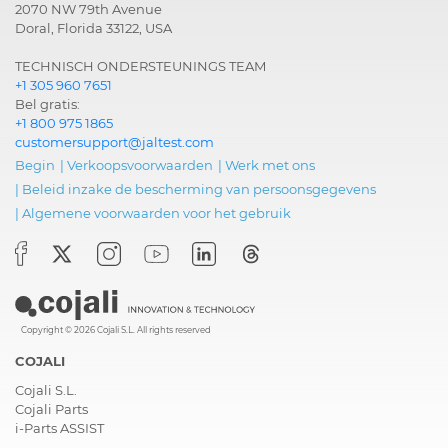
2070 NW 79th Avenue
Doral, Florida 33122, USA
TECHNISCH ONDERSTEUNINGS TEAM
+1 305 960 7651
Bel gratis:
+1 800 975 1865
customersupport@jaltest.com
Begin
|
Verkoopsvoorwaarden
|
Werk met ons
|
Beleid inzake de bescherming van persoonsgegevens
|
Algemene voorwaarden voor het gebruik
Copyright © 2026 Cojali S.L. All rights reserved
COJALI
Cojali S.L.
Cojali Parts
i-Parts ASSIST