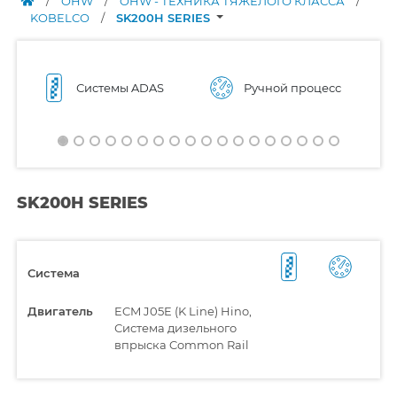
/
OHW
/
OHW - ТЕХНИКА ТЯЖЁЛОГО КЛАССА
/
KOBELCO
/
SK200H SERIES
Системы ADAS
Ручной процесс
SK200H SERIES
Система
Двигатель
ECM J05E (K Line) Hino,
Система дизельного
впрыска Common Rail