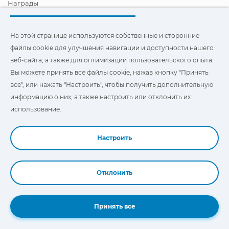
Награды
Сертификация
Корпоративная И Социальная Ответственность
Стать дистрибьютором
На этой странице используются собственные и сторонние
Новости
файлы cookie для улучшения навигации и доступности нашего
Видео
веб-сайта, а также для оптимизации пользовательского опыта.
FAQ - ЧАСТО ЗАДАВАЕМЫЕ ВОПРОСЫ
Вы можете принять все файлы cookie, нажав кнопку "Принять
Чтобы улучшить навигацию и доступ, а также
все", или нажать "Настроить", чтобы получить дополнительную
оптимизировать взаимодействие с пользователем, на этом
информацию о них, а также настроить или отклонить их
сайте используются наши собственные и сторонние файлы
"Cookies". Вы можете нажать на
"Настройки"
, чтобы получить
использование.
дополнительную информацию о них и настроить или
отказаться от их использования.
Настроить
Отклонить
Book a Demo
Принять все