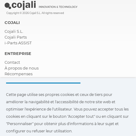
Copyright © 2026 Cojali S.L. All rights reserved
COJALI
Cojali S.L.
Cojali Parts
i-Parts ASSIST
ENTREPRISE
Contact
À propos de nous
Récompenses
Certifications
Responsabilité Sociale D'entreprise
Devenir distributeur
Cette page utilise ses propres cookies et ceux de tiers pour
Nouveautés
améliorer la navigabilité et l'accessibilité de notre site web et
Vidéos
FAQ - Foire Aux Questions
optimiser l'expérience de l'utilisateur. Vous pouvez accepter tous les
cookies en cliquant sur le bouton "Accepter tout" ou en cliquant sur
Cette page utilise ses propres cookies et ceux de tiers pour
"Personnaliser" pour obtenir plus d'informations à leur sujet et
améliorer la navigabilité et l'accessibilité de notre site Web et
optimiser l'expérience de l'utilisateur. Vous pouvez cliquer sur
configurer ou refuser leur utilisation.