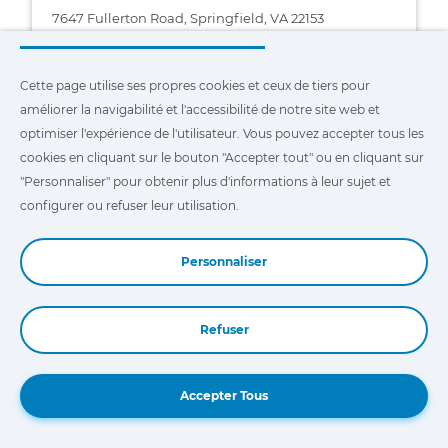
7647 Fullerton Road, Springfield, VA 22153
(703) 569-7177
Cette page utilise ses propres cookies et ceux de tiers pour
améliorer la navigabilité et l'accessibilité de notre site web et
optimiser l'expérience de l'utilisateur. Vous pouvez accepter tous les
cookies en cliquant sur le bouton "Accepter tout" ou en cliquant sur
"Personnaliser" pour obtenir plus d'informations à leur sujet et
configurer ou refuser leur utilisation.
VANDER HAAG´S
3809 4th Avenue West Highway 18 & 71 North
Spencer, Iowa, 51301
Personnaliser
(888) 940-5030
Refuser
Book a Demo
Accepter Tous
TRINITY EQUIPMENT INC