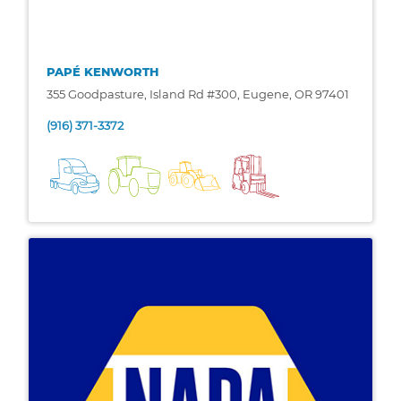
PAPÉ KENWORTH
355 Goodpasture, Island Rd #300, Eugene, OR 97401
(916) 371-3372