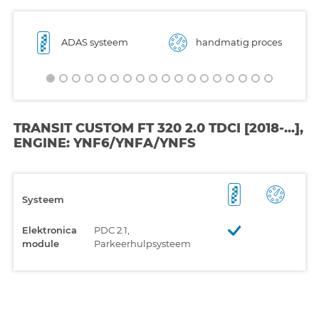
ADAS systeem
handmatig proces
TRANSIT CUSTOM FT 320 2.0 TDCI [2018-...],
ENGINE: YNF6/YNFA/YNFS
Systeem
Elektronica
PDC 2.1,
module
Parkeerhulpsysteem