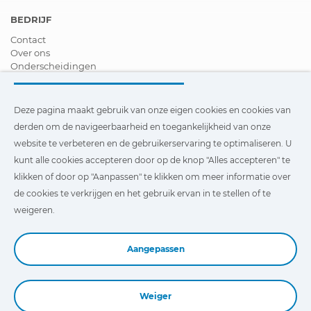
BEDRIJF
Contact
Over ons
Onderscheidingen
Certificeringen
Maatschappelijk Verantwoord Ondernemen
Verdeler worden
Deze pagina maakt gebruik van onze eigen cookies en cookies van
Nieuws
derden om de navigeerbaarheid en toegankelijkheid van onze
Video´s
website te verbeteren en de gebruikerservaring te optimaliseren. U
FAQ - V&A
kunt alle cookies accepteren door op de knop "Alles accepteren" te
Deze pagina maakt gebruik van onze eigen cookies en cookies
klikken of door op "Aanpassen" te klikken om meer informatie over
van derden om de navigeerbaarheid en toegankelijkheid van
de cookies te verkrijgen en het gebruik ervan in te stellen of te
onze website te verbeteren en de gebruikerservaring te
optimaliseren. U kunt te klikken op
"Instellingen"
te klikken
weigeren.
voor meer informatie over deze cookies en om het gebruik
ervan in te stellen of te weigeren.
Aangepassen
Weiger
Book a Demo