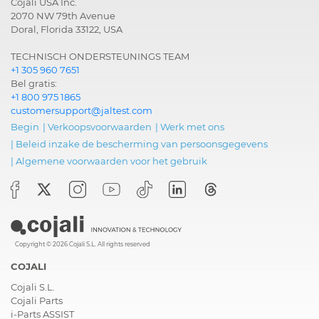
Cojali USA Inc.
2070 NW 79th Avenue
Doral, Florida 33122, USA
TECHNISCH ONDERSTEUNINGS TEAM
+1 305 960 7651
Bel gratis:
+1 800 975 1865
customersupport@jaltest.com
Begin
|
Verkoopsvoorwaarden
|
Werk met ons
|
Beleid inzake de bescherming van persoonsgegevens
|
Algemene voorwaarden voor het gebruik
Copyright © 2026 Cojali S.L. All rights reserved
COJALI
Cojali S.L.
Cojali Parts
i-Parts ASSIST