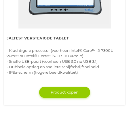
JALTEST VERSTEVIGDE TABLET
- Krachtigere processor (voorheen Intel® Core™ i5-7300U
vPro™ nu Intel® Core™ i5-10310U vPro™).
- Snelle USB-poort (voorheen USB 3.0 nu USB 3.1).
- Dubbele opslag en snellere schijfschrijfsnelheid.
- IPSa-scherm (hogere beeldkwaliteit).
Product kopen