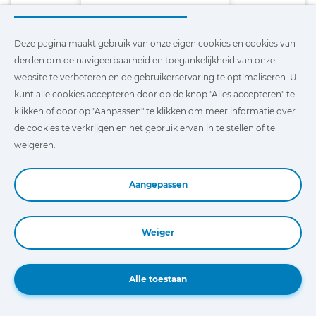
Jaltest Download Manager
Deze pagina maakt gebruik van onze eigen cookies en cookies van
derden om de navigeerbaarheid en toegankelijkheid van onze
Runterladen
website te verbeteren en de gebruikerservaring te optimaliseren. U
kunt alle cookies accepteren door op de knop "Alles accepteren" te
klikken of door op "Aanpassen" te klikken om meer informatie over
de cookies te verkrijgen en het gebruik ervan in te stellen of te
weigeren.
Aangepassen
HEEFT U INTERESSE IN JALTEST AGV?
Weiger
Naam
Alle toestaan
(Vereist)