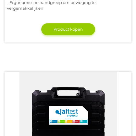
- Ergonomische handgreep om beweging te
vergemakkelijken
Product kopen