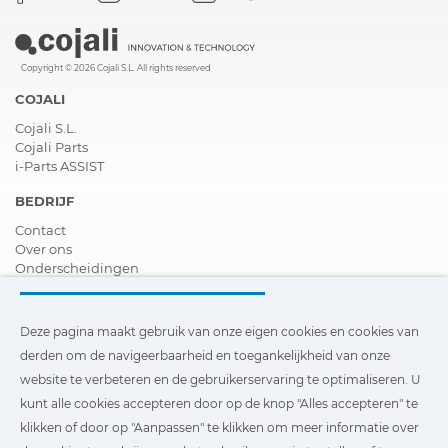
Copyright © 2026 Cojali S.L. All rights reserved
COJALI
Cojali S.L.
Cojali Parts
i-Parts ASSIST
BEDRIJF
Contact
Over ons
Onderscheidingen
Certificeringen
Maatschappelijk Verantwoord Ondernemen
Verdeler worden
Deze pagina maakt gebruik van onze eigen cookies en cookies van
Nieuws
derden om de navigeerbaarheid en toegankelijkheid van onze
Video´s
website te verbeteren en de gebruikerservaring te optimaliseren. U
FAQ - V&A
kunt alle cookies accepteren door op de knop "Alles accepteren" te
Deze pagina maakt gebruik van onze eigen cookies en cookies
klikken of door op "Aanpassen" te klikken om meer informatie over
van derden om de navigeerbaarheid en toegankelijkheid van