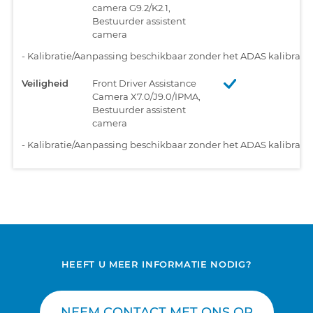
camera G9.2/K2.1,
Bestuurder assistent
camera
-
Kalibratie/Aanpassing beschikbaar zonder het ADAS kalibratiet
Veiligheid
Front Driver Assistance
Camera X7.0/J9.0/IPMA,
Bestuurder assistent
camera
-
Kalibratie/Aanpassing beschikbaar zonder het ADAS kalibratiet
HEEFT U MEER INFORMATIE NODIG?
NEEM CONTACT MET ONS OP