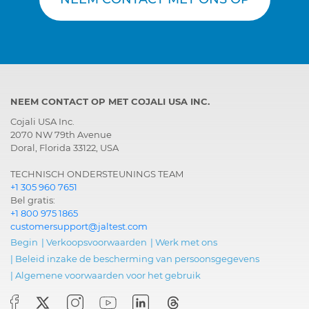
NEEM CONTACT OP MET COJALI USA INC.
Cojali USA Inc.
2070 NW 79th Avenue
Doral, Florida 33122, USA
TECHNISCH ONDERSTEUNINGS TEAM
+1 305 960 7651
Bel gratis:
+1 800 975 1865
customersupport@jaltest.com
Begin
|
Verkoopsvoorwaarden
|
Werk met ons
|
Beleid inzake de bescherming van persoonsgegevens
|
Algemene voorwaarden voor het gebruik