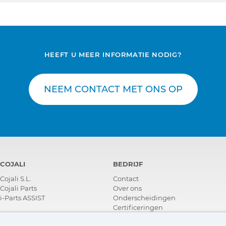
HEEFT U MEER INFORMATIE NODIG?
NEEM CONTACT MET ONS OP
COJALI
BEDRIJF
Cojali S.L.
Contact
Cojali Parts
Over ons
i-Parts ASSIST
Onderscheidingen
Certificeringen
Maatschappelijk Verantwoord