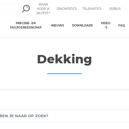
WAAR
KOOP IK
DIAGNOSTICS
TELEMATICS
ISOBUS
JALTEST?
PRECISIE- EN
VIDEO
NIEUWS
DOWNLOADS
FAQ
HULPGEREEDSCHAP
´S
Dekking
N