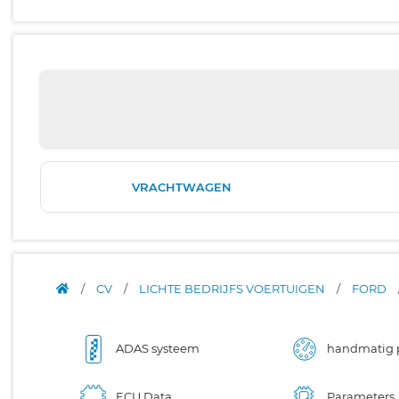
VRACHTWAGEN
/
CV
/
LICHTE BEDRIJFS VOERTUIGEN
/
FORD
ADAS systeem
handmatig 
ECU Data
Parameters