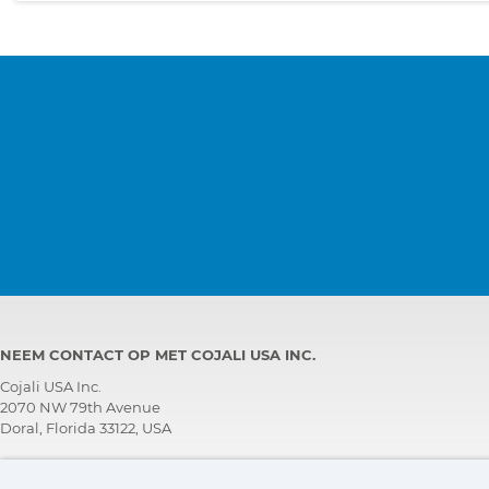
NEEM CONTACT OP MET COJALI USA INC.
Cojali USA Inc.
2070 NW 79th Avenue
Doral, Florida 33122, USA
TECHNISCH ONDERSTEUNINGS TEAM