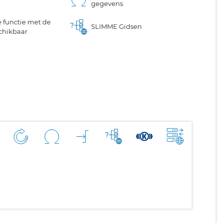
gegevens
 functie met de
SLIMME Gidsen
chikbaar