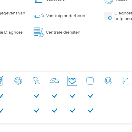
gegevens van
Diagnose
Voertuig onderhoud
hulp bes
se Diagnose
Centrale diensten