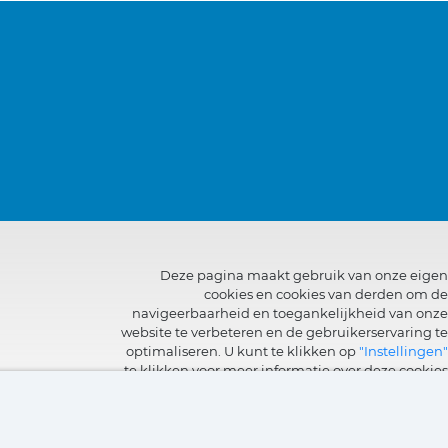
Deze pagina maakt gebruik van onze eigen
cookies en cookies van derden om de
navigeerbaarheid en toegankelijkheid van onze
website te verbeteren en de gebruikerservaring te
optimaliseren. U kunt te klikken op
"Instellingen"
te klikken voor meer informatie over deze cookies
en om het gebruik ervan in te stellen of te
weigeren.