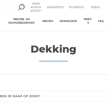
WAAR
KOOP IK
DIAGNOSTICS
TELEMATICS
ISOBUS
JALTEST?
PRECISIE- EN
VIDEO
NIEUWS
DOWNLOADS
FAQ
HULPGEREEDSCHAP
´S
Dekking
N