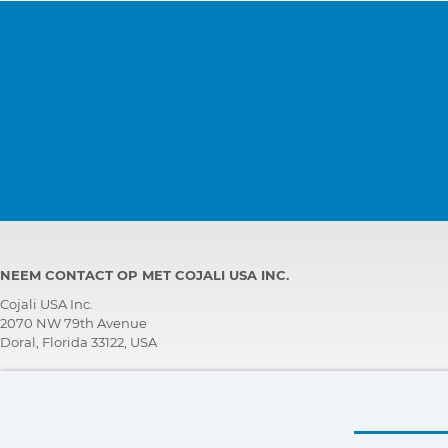
NEEM CONTACT OP MET COJALI USA INC.
Cojali USA Inc.
2070 NW 79th Avenue
Doral, Florida 33122, USA
TECHNISCH ONDERSTEUNINGS TEAM
+1 305 960 7651
Bel gratis:
+1 800 975 1865