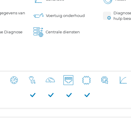
gegevens van
Diagnose
Voertuig onderhoud
hulp bes
se Diagnose
Centrale diensten