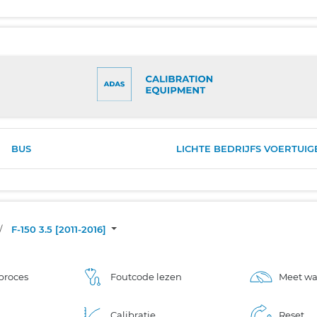
BUS
LICHTE BEDRIJFS VOERTUIG
/
F-150 3.5 [2011-2016]
proces
Foutcode lezen
Meet w
Calibratie
Reset