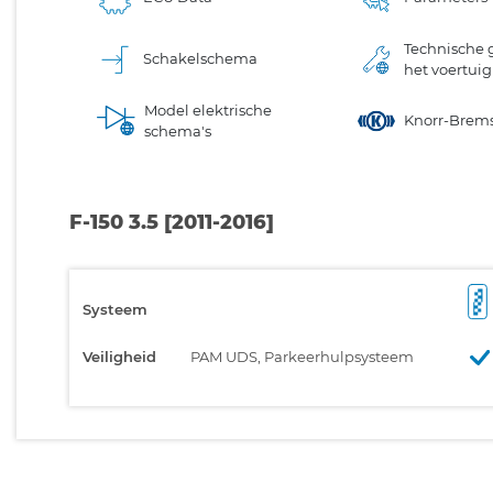
Technische 
Schakelschema
het voertuig
Model elektrische
Knorr-Brem
schema's
F-150 3.5 [2011-2016]
Systeem
Veiligheid
PAM UDS, Parkeerhulpsysteem