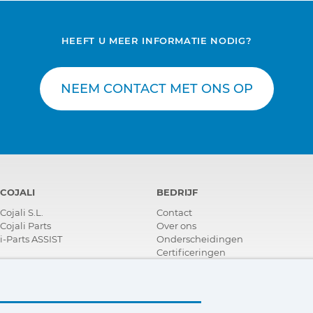
HEEFT U MEER INFORMATIE NODIG?
NEEM CONTACT MET ONS OP
COJALI
BEDRIJF
Cojali S.L.
Contact
Cojali Parts
Over ons
i-Parts ASSIST
Onderscheidingen
Certificeringen
Maatschappelijk Verantwoord
Ondernemen
Verdeler worden
Nieuws