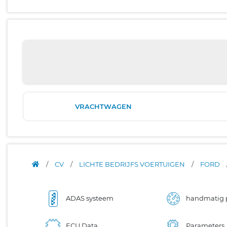
VRACHTWAGEN
/
CV
/
LICHTE BEDRIJFS VOERTUIGEN
/
FORD
ADAS systeem
handmatig 
ECU Data
Parameters