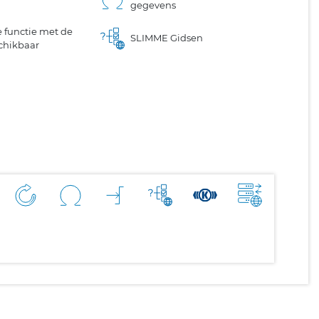
gegevens
 functie met de
SLIMME Gidsen
chikbaar