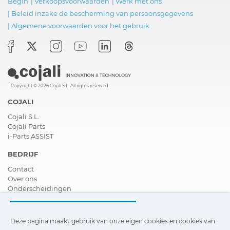
Begin
|
Verkoopsvoorwaarden
|
Werk met ons
|
Beleid inzake de bescherming van persoonsgegevens
|
Algemene voorwaarden voor het gebruik
Copyright © 2026 Cojali S.L. All rights reserved
COJALI
Cojali S.L.
Cojali Parts
i-Parts ASSIST
BEDRIJF
Contact
Over ons
Onderscheidingen
Certificeringen
Maatschappelijk Verantwoord Ondernemen
Verdeler worden
Deze pagina maakt gebruik van onze eigen cookies en cookies van
Nieuws