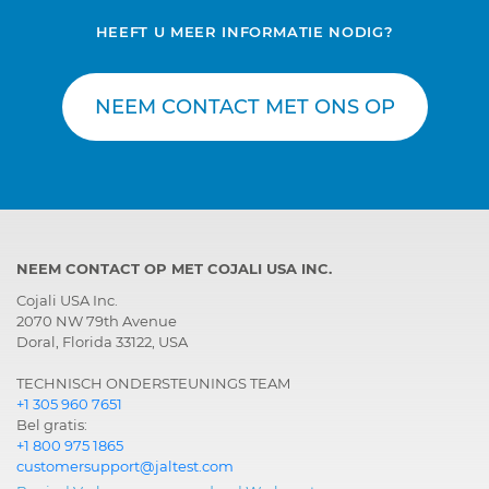
HEEFT U MEER INFORMATIE NODIG?
NEEM CONTACT MET ONS OP
NEEM CONTACT OP MET COJALI USA INC.
Cojali USA Inc.
2070 NW 79th Avenue
Doral, Florida 33122, USA
TECHNISCH ONDERSTEUNINGS TEAM
+1 305 960 7651
Bel gratis:
+1 800 975 1865
customersupport@jaltest.com