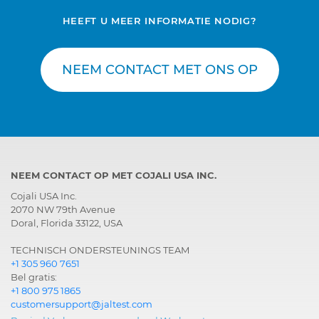
HEEFT U MEER INFORMATIE NODIG?
NEEM CONTACT MET ONS OP
NEEM CONTACT OP MET COJALI USA INC.
Cojali USA Inc.
2070 NW 79th Avenue
Doral, Florida 33122, USA
TECHNISCH ONDERSTEUNINGS TEAM
+1 305 960 7651
Bel gratis:
+1 800 975 1865
customersupport@jaltest.com