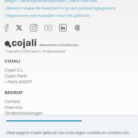
Begin
|
Verkoopsvoorwaarden
|
Werk met ons
|
Beleid inzake de bescherming van persoonsgegevens
|
Algemene voorwaarden voor het gebruik
Copyright © 2026 Cojali S.L. All rights reserved
COJALI
Cojali S.L.
Cojali Parts
i-Parts ASSIST
BEDRIJF
Contact
Over ons
Onderscheidingen
Certificeringen
Maatschappelijk Verantwoord Ondernemen
Verdeler worden
Deze pagina maakt gebruik van onze eigen cookies en cookies van
Nieuws