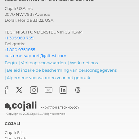
Cojali USA Inc.
2070 NW 79th Avenue
Doral, Florida 33122, USA
TECHNISCH ONDERSTEUNINGS TEAM
+1 305 960 7651
Bel gratis:
+1 800 975 1865
customersupport@jaltest.com
Begin
|
Verkoopsvoorwaarden
|
Werk met ons
|
Beleid inzake de bescherming van persoonsgegevens
|
Algemene voorwaarden voor het gebruik
Copyright © 2026 Cojali S.L. All rights reserved
COJALI
Cojali S.L.
Cojali Parts