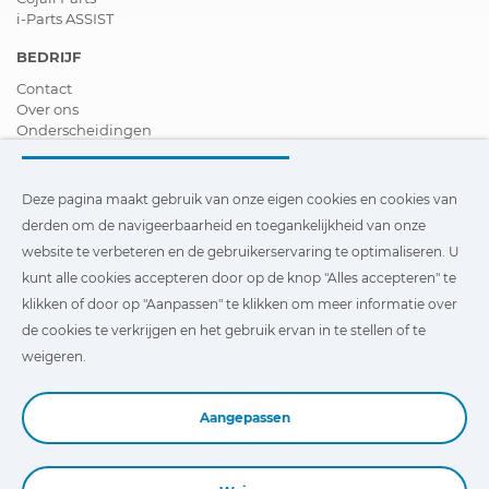
i-Parts ASSIST
BEDRIJF
Contact
Over ons
Onderscheidingen
Certificeringen
Maatschappelijk Verantwoord Ondernemen
Verdeler worden
Deze pagina maakt gebruik van onze eigen cookies en cookies van
Nieuws
derden om de navigeerbaarheid en toegankelijkheid van onze
Video´s
website te verbeteren en de gebruikerservaring te optimaliseren. U
FAQ - V&A
kunt alle cookies accepteren door op de knop "Alles accepteren" te
Deze pagina maakt gebruik van onze eigen cookies en cookies
klikken of door op "Aanpassen" te klikken om meer informatie over
van derden om de navigeerbaarheid en toegankelijkheid van
de cookies te verkrijgen en het gebruik ervan in te stellen of te
onze website te verbeteren en de gebruikerservaring te
optimaliseren. U kunt te klikken op
"Instellingen"
te klikken
weigeren.
voor meer informatie over deze cookies en om het gebruik
ervan in te stellen of te weigeren.
Aangepassen