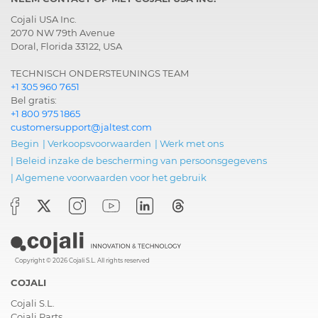
Cojali USA Inc.
2070 NW 79th Avenue
Doral, Florida 33122, USA
TECHNISCH ONDERSTEUNINGS TEAM
+1 305 960 7651
Bel gratis:
+1 800 975 1865
customersupport@jaltest.com
Begin
|
Verkoopsvoorwaarden
|
Werk met ons
|
Beleid inzake de bescherming van persoonsgegevens
|
Algemene voorwaarden voor het gebruik
Copyright © 2026 Cojali S.L. All rights reserved
COJALI
Cojali S.L.
Cojali Parts