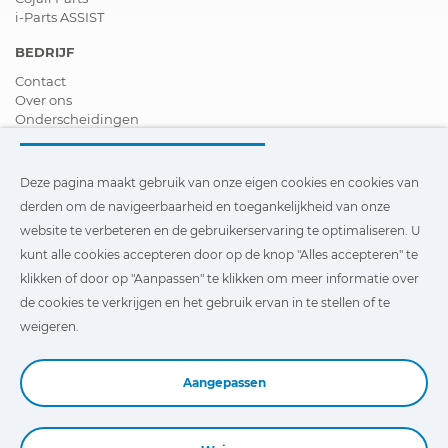
i-Parts ASSIST
BEDRIJF
Contact
Over ons
Onderscheidingen
Certificeringen
Maatschappelijk Verantwoord Ondernemen
Verdeler worden
Deze pagina maakt gebruik van onze eigen cookies en cookies van
Nieuws
derden om de navigeerbaarheid en toegankelijkheid van onze
Video´s
website te verbeteren en de gebruikerservaring te optimaliseren. U
FAQ - V&A
kunt alle cookies accepteren door op de knop "Alles accepteren" te
Deze pagina maakt gebruik van onze eigen cookies en cookies
klikken of door op "Aanpassen" te klikken om meer informatie over
van derden om de navigeerbaarheid en toegankelijkheid van
de cookies te verkrijgen en het gebruik ervan in te stellen of te
onze website te verbeteren en de gebruikerservaring te
optimaliseren. U kunt te klikken op
"Instellingen"
te klikken
weigeren.
voor meer informatie over deze cookies en om het gebruik
ervan in te stellen of te weigeren.
Aangepassen