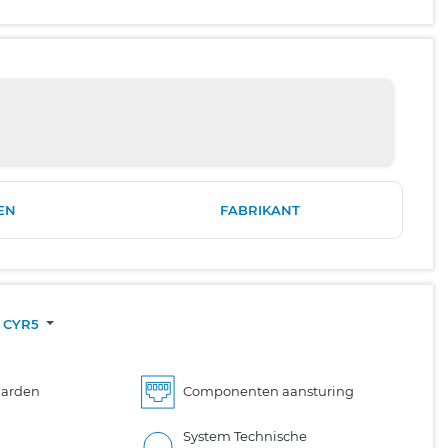
EN
FABRIKANT
: CYR5
aarden
Componenten aansturing
System Technische