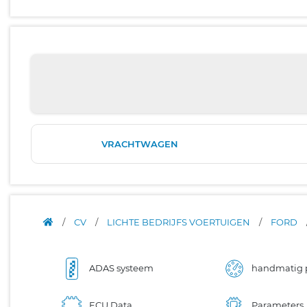
VRACHTWAGEN
/
CV
/
LICHTE BEDRIJFS VOERTUIGEN
/
FORD
ADAS systeem
handmatig 
ECU Data
Parameters