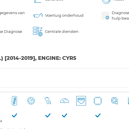
gegevens van
Diagnose
Voertuig onderhoud
hulp bes
se Diagnose
Centrale diensten
) [2014-2019], ENGINE: CYR5
ra