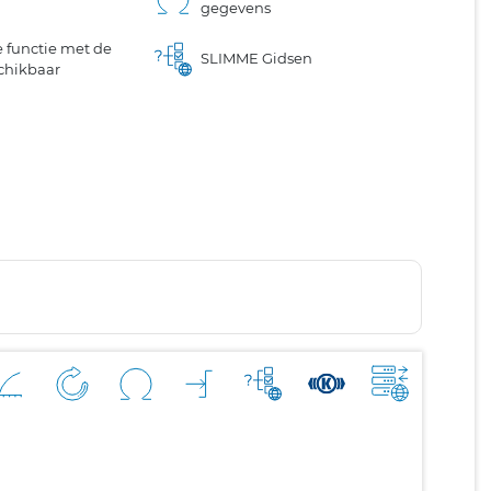
gegevens
 functie met de
SLIMME Gidsen
chikbaar