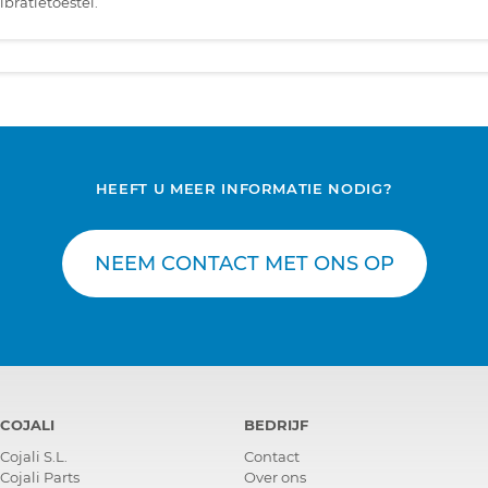
bratietoestel.
HEEFT U MEER INFORMATIE NODIG?
NEEM CONTACT MET ONS OP
COJALI
BEDRIJF
Cojali S.L.
Contact
Cojali Parts
Over ons