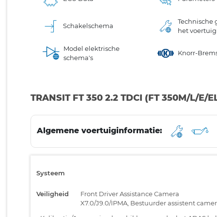
Technische 
Schakelschema
het voertuig
Model elektrische
Knorr-Brem
schema's
TRANSIT FT 350 2.2 TDCI (FT 350M/L/E/EL
Algemene voertuiginformatie:
Systeem
Veiligheid
Front Driver Assistance Camera
X7.0/J9.0/IPMA, Bestuurder assistent came