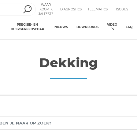
WAAR
KOOP IK
DIAGNOSTICS
TELEMATICS
ISOBUS
JALTEST?
PRECISIE- EN
VIDEO
NIEUWS
DOWNLOADS
FAQ
HULPGEREEDSCHAP
´S
Dekking
N