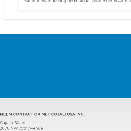
-
Kalibratie/Aanpassing beschikbaar zonder het ADAS kali
NEEM CONTACT OP MET COJALI USA INC.
Cojali USA Inc.
2070 NW 79th Avenue