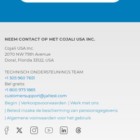
NEEM CONTACT OP MET COJALI USA INC.
Cojali USA Inc.
2070 NW 79th Avenue
Doral, Florida 33122, USA
TECHNISCH ONDERSTEUNINGS TEAM
+1 305 960 7651
Bel gratis:
+1 800 975 1865
customersupport@jaltest.com
Begin
|
Verkoopsvoorwaarden
|
Werk met ons
|
Beleid inzake de bescherming van persoonsgegevens
|
Algemene voorwaarden voor het gebruik