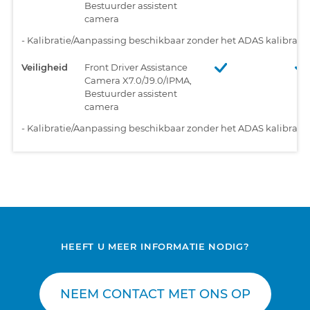
Bestuurder assistent
camera
-
Kalibratie/Aanpassing beschikbaar zonder het ADAS kalibratiet
Veiligheid
Front Driver Assistance
Camera X7.0/J9.0/IPMA,
Bestuurder assistent
camera
-
Kalibratie/Aanpassing beschikbaar zonder het ADAS kalibratiet
HEEFT U MEER INFORMATIE NODIG?
NEEM CONTACT MET ONS OP