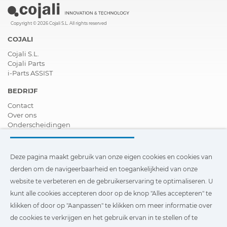
Copyright © 2026 Cojali S.L. All rights reserved
COJALI
Cojali S.L.
Cojali Parts
i-Parts ASSIST
BEDRIJF
Contact
Over ons
Onderscheidingen
Certificeringen
Maatschappelijk Verantwoord Ondernemen
Verdeler worden
Deze pagina maakt gebruik van onze eigen cookies en cookies van
Nieuws
derden om de navigeerbaarheid en toegankelijkheid van onze
Video´s
website te verbeteren en de gebruikerservaring te optimaliseren. U
FAQ - V&A
kunt alle cookies accepteren door op de knop "Alles accepteren" te
Deze pagina maakt gebruik van onze eigen cookies en cookies
klikken of door op "Aanpassen" te klikken om meer informatie over
van derden om de navigeerbaarheid en toegankelijkheid van
de cookies te verkrijgen en het gebruik ervan in te stellen of te
onze website te verbeteren en de gebruikerservaring te