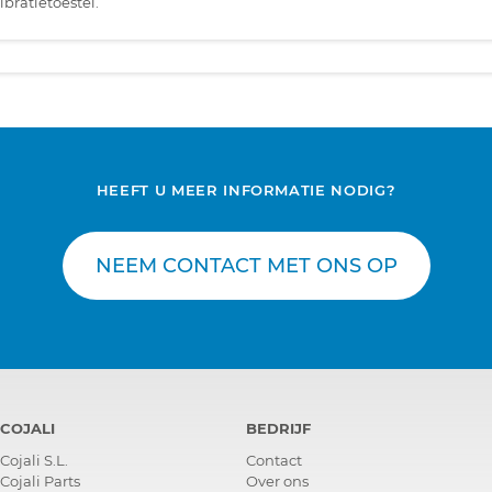
bratietoestel.
HEEFT U MEER INFORMATIE NODIG?
NEEM CONTACT MET ONS OP
COJALI
BEDRIJF
Cojali S.L.
Contact
Cojali Parts
Over ons