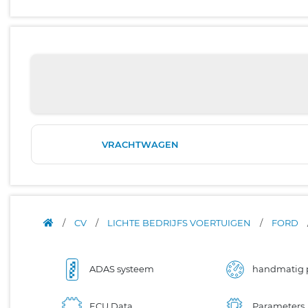
VRACHTWAGEN
/
CV
/
LICHTE BEDRIJFS VOERTUIGEN
/
FORD
ADAS systeem
handmatig 
ECU Data
Parameters