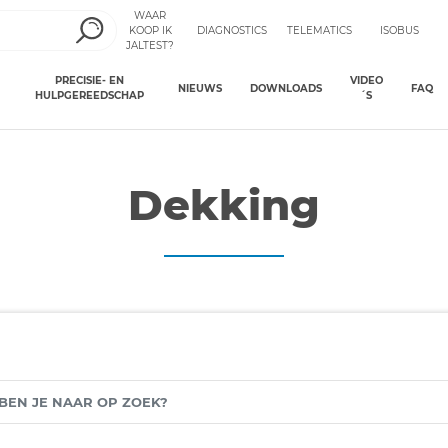
WAAR
KOOP IK
DIAGNOSTICS
TELEMATICS
ISOBUS
JALTEST?
PRECISIE- EN
VIDEO
NIEUWS
DOWNLOADS
FAQ
HULPGEREEDSCHAP
´S
Dekking
N