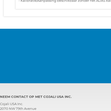
-
Kalibratie/Aanpassing beschikbaar zonder het ADAS kali
NEEM CONTACT OP MET COJALI USA INC.
Cojali USA Inc.
2070 NW 79th Avenue