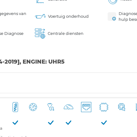
gegevens van
Diagnose
Voertuig onderhoud
hulp bes
se Diagnose
Centrale diensten
14-2019], ENGINE: UHR5
ra