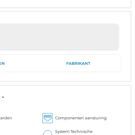
EN
FABRIKANT
5
aarden
Componenten aansturing
System Technische