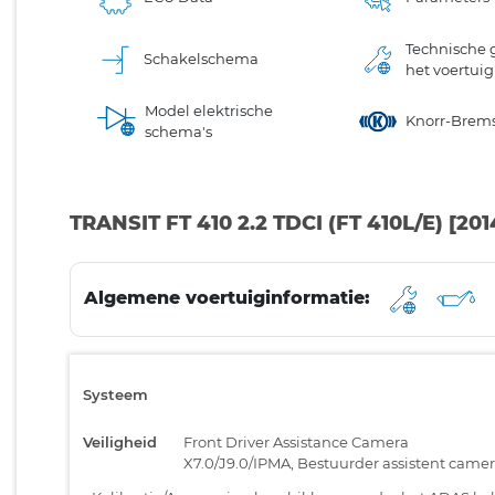
Technische 
Schakelschema
het voertuig
Model elektrische
Knorr-Brem
schema's
TRANSIT FT 410 2.2 TDCI (FT 410L/E) [20
Algemene voertuiginformatie:
Systeem
Veiligheid
Front Driver Assistance Camera
X7.0/J9.0/IPMA, Bestuurder assistent came