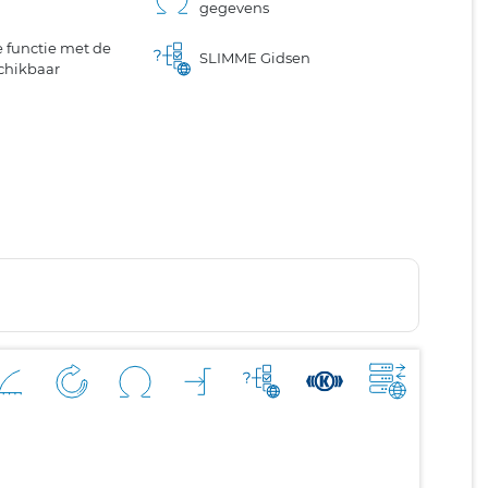
gegevens
 functie met de
SLIMME Gidsen
chikbaar