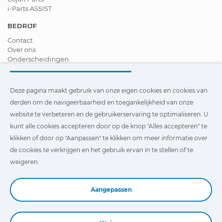
i-Parts ASSIST
BEDRIJF
Contact
Over ons
Onderscheidingen
Certificeringen
Maatschappelijk Verantwoord Ondernemen
Verdeler worden
Deze pagina maakt gebruik van onze eigen cookies en cookies van
Nieuws
derden om de navigeerbaarheid en toegankelijkheid van onze
Video´s
website te verbeteren en de gebruikerservaring te optimaliseren. U
FAQ - V&A
kunt alle cookies accepteren door op de knop "Alles accepteren" te
Deze pagina maakt gebruik van onze eigen cookies en cookies
klikken of door op "Aanpassen" te klikken om meer informatie over
van derden om de navigeerbaarheid en toegankelijkheid van
de cookies te verkrijgen en het gebruik ervan in te stellen of te
onze website te verbeteren en de gebruikerservaring te
optimaliseren. U kunt te klikken op
"Instellingen"
te klikken
weigeren.
voor meer informatie over deze cookies en om het gebruik
ervan in te stellen of te weigeren.
Aangepassen