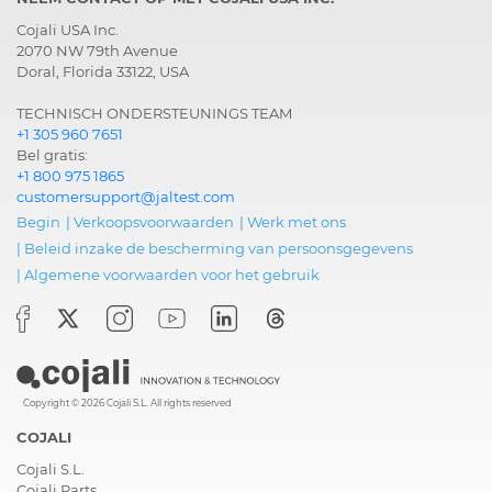
Cojali USA Inc.
2070 NW 79th Avenue
Doral, Florida 33122, USA
TECHNISCH ONDERSTEUNINGS TEAM
+1 305 960 7651
Bel gratis:
+1 800 975 1865
customersupport@jaltest.com
Begin
|
Verkoopsvoorwaarden
|
Werk met ons
|
Beleid inzake de bescherming van persoonsgegevens
|
Algemene voorwaarden voor het gebruik
Copyright © 2026 Cojali S.L. All rights reserved
COJALI
Cojali S.L.
Cojali Parts