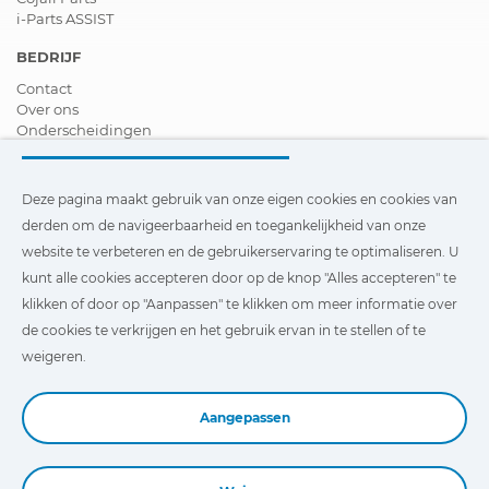
i-Parts ASSIST
BEDRIJF
Contact
Over ons
Onderscheidingen
Certificeringen
Maatschappelijk Verantwoord Ondernemen
Verdeler worden
Deze pagina maakt gebruik van onze eigen cookies en cookies van
Nieuws
derden om de navigeerbaarheid en toegankelijkheid van onze
Video´s
website te verbeteren en de gebruikerservaring te optimaliseren. U
FAQ - V&A
kunt alle cookies accepteren door op de knop "Alles accepteren" te
Deze pagina maakt gebruik van onze eigen cookies en cookies
klikken of door op "Aanpassen" te klikken om meer informatie over
van derden om de navigeerbaarheid en toegankelijkheid van
de cookies te verkrijgen en het gebruik ervan in te stellen of te
onze website te verbeteren en de gebruikerservaring te
optimaliseren. U kunt te klikken op
"Instellingen"
te klikken
weigeren.
voor meer informatie over deze cookies en om het gebruik
ervan in te stellen of te weigeren.
Aangepassen