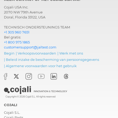
Cojali USA Inc.
2070 NW 79th Avenue
Doral, Florida 33122, USA
TECHNISCH ONDERSTEUNINGS TEAM
+1 305 960 7651
Bel gratis:
+1 800 975 1865
customersupport@jaltest.com
Begin
|
Verkoopsvoorwaarden
|
Werk met ons
|
Beleid inzake de bescherming van persoonsgegevens
|
Algemene voorwaarden voor het gebruik
Copyright © 2026 Cojali S.L. All rights reserved
COJALI
Cojali S.L.
Cojali Parts