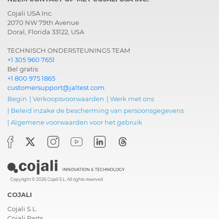
Cojali USA Inc.
2070 NW 79th Avenue
Doral, Florida 33122, USA
TECHNISCH ONDERSTEUNINGS TEAM
+1 305 960 7651
Bel gratis:
+1 800 975 1865
customersupport@jaltest.com
Begin
|
Verkoopsvoorwaarden
|
Werk met ons
|
Beleid inzake de bescherming van persoonsgegevens
|
Algemene voorwaarden voor het gebruik
Copyright © 2026 Cojali S.L. All rights reserved
COJALI
Cojali S.L.
Cojali Parts