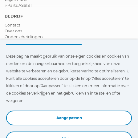
i-Parts ASSIST
BEDRIJF
Contact
Over ons
Onderscheidingen
Certificeringen
Maatschappelijk Verantwoord Ondernemen
Verdeler worden
Deze pagina maakt gebruik van onze eigen cookies en cookies van
Nieuws
derden om de navigeerbaarheid en toegankelijkheid van onze
Video´s
website te verbeteren en de gebruikerservaring te optimaliseren. U
FAQ - V&A
kunt alle cookies accepteren door op de knop "Alles accepteren" te
Deze pagina maakt gebruik van onze eigen cookies en cookies
klikken of door op "Aanpassen" te klikken om meer informatie over
van derden om de navigeerbaarheid en toegankelijkheid van
de cookies te verkrijgen en het gebruik ervan in te stellen of te
onze website te verbeteren en de gebruikerservaring te
optimaliseren. U kunt te klikken op
"Instellingen"
te klikken
weigeren.
voor meer informatie over deze cookies en om het gebruik
ervan in te stellen of te weigeren.
Aangepassen