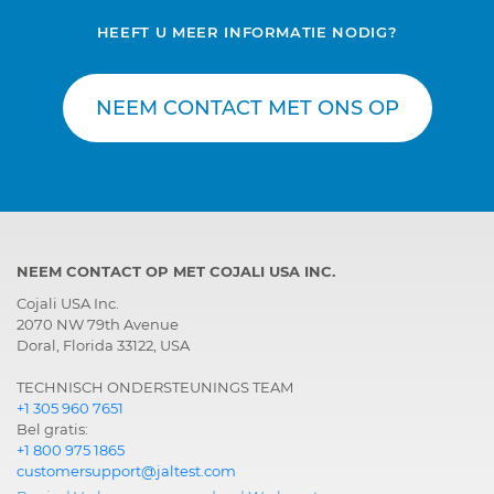
HEEFT U MEER INFORMATIE NODIG?
NEEM CONTACT MET ONS OP
NEEM CONTACT OP MET COJALI USA INC.
Cojali USA Inc.
2070 NW 79th Avenue
Doral, Florida 33122, USA
TECHNISCH ONDERSTEUNINGS TEAM
+1 305 960 7651
Bel gratis:
+1 800 975 1865
customersupport@jaltest.com