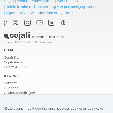
Begin
|
Verkoopsvoorwaarden
|
Werk met ons
|
Beleid inzake de bescherming van persoonsgegevens
|
Algemene voorwaarden voor het gebruik
Copyright © 2026 Cojali S.L. All rights reserved
COJALI
Cojali S.L.
Cojali Parts
i-Parts ASSIST
BEDRIJF
Contact
Over ons
Onderscheidingen
Certificeringen
Maatschappelijk Verantwoord Ondernemen
Verdeler worden
Deze pagina maakt gebruik van onze eigen cookies en cookies van
Nieuws