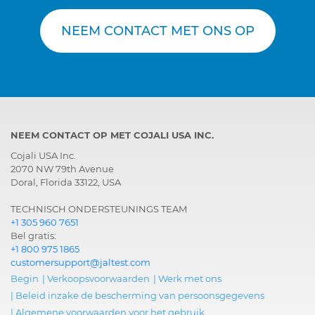
NEEM CONTACT MET ONS OP
NEEM CONTACT OP MET COJALI USA INC.
Cojali USA Inc.
2070 NW 79th Avenue
Doral, Florida 33122, USA
TECHNISCH ONDERSTEUNINGS TEAM
+1 305 960 7651
Bel gratis:
+1 800 975 1865
customersupport@jaltest.com
Begin
|
Verkoopsvoorwaarden
|
Werk met ons
|
Beleid inzake de bescherming van persoonsgegevens
|
Algemene voorwaarden voor het gebruik