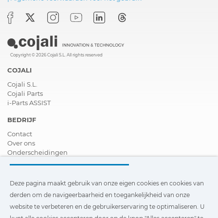
Copyright © 2026 Cojali S.L. All rights reserved
COJALI
Cojali S.L.
Cojali Parts
i-Parts ASSIST
BEDRIJF
Contact
Over ons
Onderscheidingen
Certificeringen
Maatschappelijk Verantwoord Ondernemen
Verdeler worden
Deze pagina maakt gebruik van onze eigen cookies en cookies van
Nieuws
derden om de navigeerbaarheid en toegankelijkheid van onze
Video´s
website te verbeteren en de gebruikerservaring te optimaliseren. U
FAQ - V&A