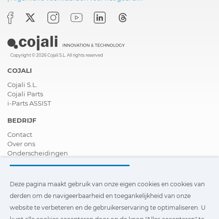
Copyright © 2026 Cojali S.L. All rights reserved
COJALI
Cojali S.L.
Cojali Parts
i-Parts ASSIST
BEDRIJF
Contact
Over ons
Onderscheidingen
Certificeringen
Maatschappelijk Verantwoord Ondernemen
Verdeler worden
Deze pagina maakt gebruik van onze eigen cookies en cookies van
Nieuws
derden om de navigeerbaarheid en toegankelijkheid van onze
Video´s
website te verbeteren en de gebruikerservaring te optimaliseren. U
FAQ - V&A