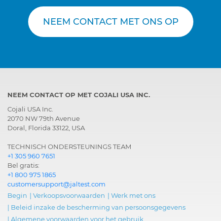
NEEM CONTACT MET ONS OP
NEEM CONTACT OP MET COJALI USA INC.
Cojali USA Inc.
2070 NW 79th Avenue
Doral, Florida 33122, USA
TECHNISCH ONDERSTEUNINGS TEAM
+1 305 960 7651
Bel gratis:
+1 800 975 1865
customersupport@jaltest.com
Begin
|
Verkoopsvoorwaarden
|
Werk met ons
|
Beleid inzake de bescherming van persoonsgegevens
|
Algemene voorwaarden voor het gebruik