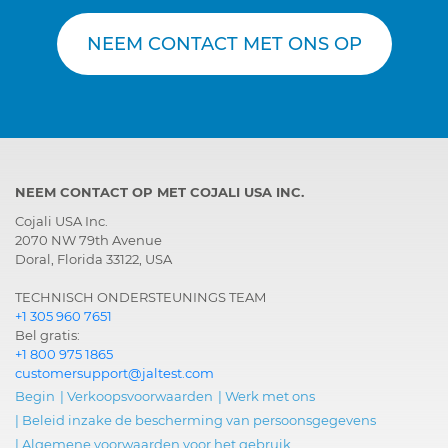
NEEM CONTACT MET ONS OP
NEEM CONTACT OP MET COJALI USA INC.
Cojali USA Inc.
2070 NW 79th Avenue
Doral, Florida 33122, USA
TECHNISCH ONDERSTEUNINGS TEAM
+1 305 960 7651
Bel gratis:
+1 800 975 1865
customersupport@jaltest.com
Begin
|
Verkoopsvoorwaarden
|
Werk met ons
|
Beleid inzake de bescherming van persoonsgegevens
|
Algemene voorwaarden voor het gebruik