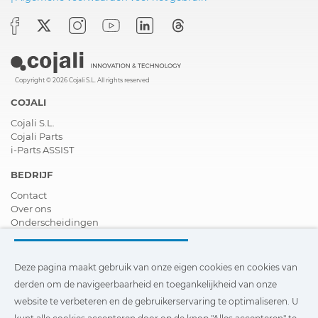
Copyright © 2026 Cojali S.L. All rights reserved
COJALI
Cojali S.L.
Cojali Parts
i-Parts ASSIST
BEDRIJF
Contact
Over ons
Onderscheidingen
Certificeringen
Maatschappelijk Verantwoord Ondernemen
Verdeler worden
Deze pagina maakt gebruik van onze eigen cookies en cookies van
Nieuws
derden om de navigeerbaarheid en toegankelijkheid van onze
Video´s
website te verbeteren en de gebruikerservaring te optimaliseren. U
FAQ - V&A