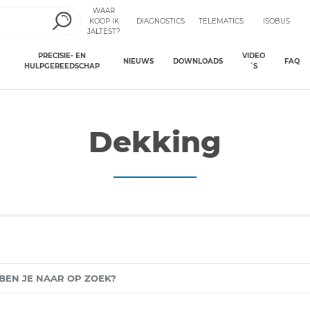
WAAR
KOOP IK
DIAGNOSTICS
TELEMATICS
ISOBUS
JALTEST?
PRECISIE- EN
VIDEO
NIEUWS
DOWNLOADS
FAQ
HULPGEREEDSCHAP
´S
Dekking
N