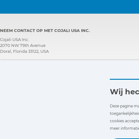
NEEM CONTACT OP MET COJALI USA INC.
Cojali USA Inc.
2070 NW 79th Avenue
Doral, Florida 33122, USA
TECHNISCH ONDERSTEUNINGS TEAM
+1 305 960 7651
Bel gratis:
+1 800 975 1865
customersupport@jaltest.com
Wij he
Begin
|
Verkoopsvoorwaarden
|
Werk met ons
|
Beleid inzake de bescherming van
persoonsgegevens
Deze pagina ma
|
Algemene voorwaarden voor het gebruik
toegankelijkhei
cookies accepte
meer informatie 