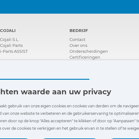
COJALI
BEDRIJF
Cojali S.L.
Contact
Cojali Parts
Over ons
i-Parts ASSIST
Onderscheidingen
Certificeringen
Maatschappelijk Verantwoord
Ondernemen
Verdeler worden
Nieuws
Video´s
chten waarde aan uw privacy
FAQ - V&A
akt gebruik van onze eigen cookies en cookies van derden om de navigee
d van onze website te verbeteren en de gebruikerservaring te optimaliseren.
ren door op de knop "Alles accepteren" te klikken of door op "Aanpassen" t
over de cookies te verkrijgen en het gebruik ervan in te stellen of te weige