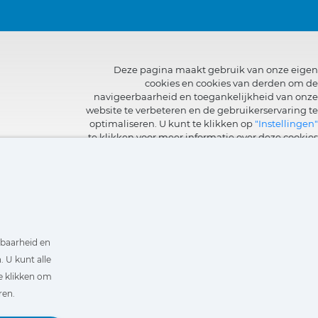
Deze pagina maakt gebruik van onze eigen
cookies en cookies van derden om de
navigeerbaarheid en toegankelijkheid van onze
website te verbeteren en de gebruikerservaring te
optimaliseren. U kunt te klikken op
"Instellingen"
te klikken voor meer informatie over deze cookies
en om het gebruik ervan in te stellen of te
weigeren.
rbaarheid en
 U kunt alle
e klikken om
ren.