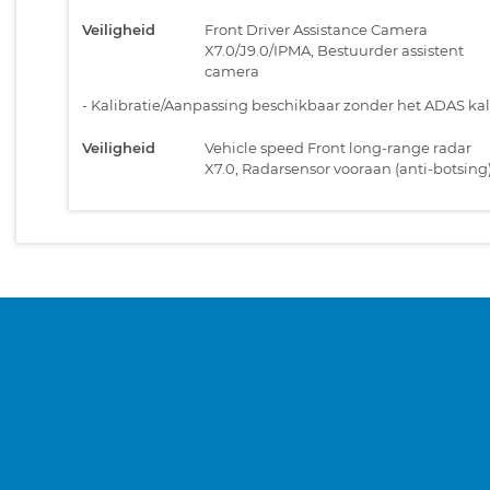
Veiligheid
Front Driver Assistance Camera
X7.0/J9.0/IPMA, Bestuurder assistent
camera
-
Kalibratie/Aanpassing beschikbaar zonder het ADAS kali
Veiligheid
Vehicle speed Front long-range radar
X7.0, Radarsensor vooraan (anti-botsing