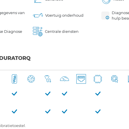
gegevens van
Diagnose
Voertuig onderhoud
hulp bes
se Diagnose
Centrale diensten
E: DURATORQ
bratietoestel.