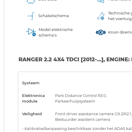
Technische 
Schakelschema
het voertuig
Model elektrische
Knorr-Brem
schema's
RANGER 2.2 4X4 TDCI [2012-...], ENGIN
Systeem
Elektronica
Park Distance Control R3.0,
module
Parkeerhulpsysteem
Veiligheid
Front driver assistance camera G9.2/K2.1,
Bestuurder assistent camera
-
Kalibratie/Aanpassing beschikbaar zonder het ADAS kali