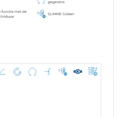
gegevens
 functie met de
SLIMME Gidsen
chikbaar