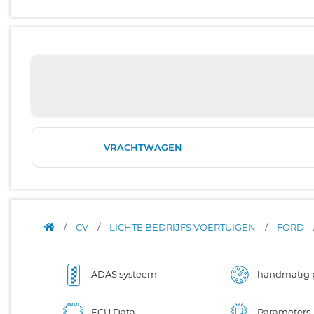
VRACHTWAGEN
/
CV
/
LICHTE BEDRIJFS VOERTUIGEN
/
FORD
ADAS systeem
handmatig 
ECU Data
Parameters