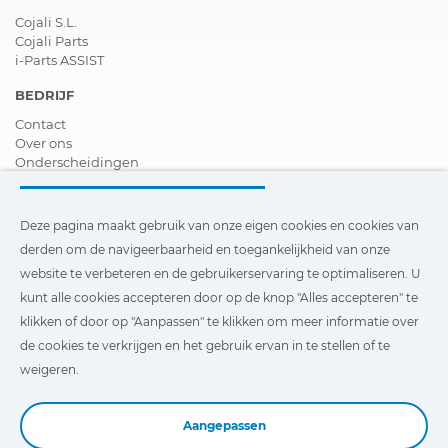
Cojali S.L.
Cojali Parts
i-Parts ASSIST
BEDRIJF
Contact
Over ons
Onderscheidingen
Certificeringen
Maatschappelijk Verantwoord Ondernemen
Verdeler worden
Deze pagina maakt gebruik van onze eigen cookies en cookies van
Nieuws
derden om de navigeerbaarheid en toegankelijkheid van onze
Video´s
website te verbeteren en de gebruikerservaring te optimaliseren. U
FAQ - V&A
kunt alle cookies accepteren door op de knop "Alles accepteren" te
Deze pagina maakt gebruik van onze eigen cookies en cookies
klikken of door op "Aanpassen" te klikken om meer informatie over
van derden om de navigeerbaarheid en toegankelijkheid van
de cookies te verkrijgen en het gebruik ervan in te stellen of te
onze website te verbeteren en de gebruikerservaring te
optimaliseren. U kunt te klikken op
"Instellingen"
te klikken
weigeren.
voor meer informatie over deze cookies en om het gebruik
ervan in te stellen of te weigeren.
Aangepassen