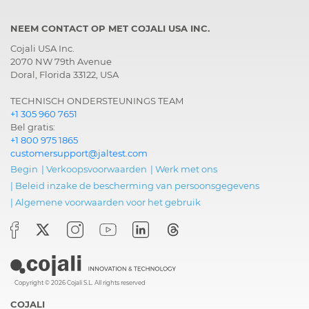
NEEM CONTACT OP MET COJALI USA INC.
Cojali USA Inc.
2070 NW 79th Avenue
Doral, Florida 33122, USA
TECHNISCH ONDERSTEUNINGS TEAM
+1 305 960 7651
Bel gratis:
+1 800 975 1865
customersupport@jaltest.com
Begin
|
Verkoopsvoorwaarden
|
Werk met ons
|
Beleid inzake de bescherming van persoonsgegevens
|
Algemene voorwaarden voor het gebruik
Copyright © 2026 Cojali S.L. All rights reserved
COJALI