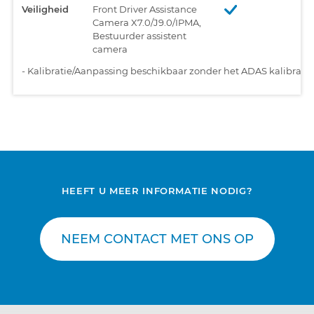
Veiligheid
Front Driver Assistance
Camera X7.0/J9.0/IPMA,
Bestuurder assistent
camera
-
Kalibratie/Aanpassing beschikbaar zonder het ADAS kalibratiet
HEEFT U MEER INFORMATIE NODIG?
NEEM CONTACT MET ONS OP