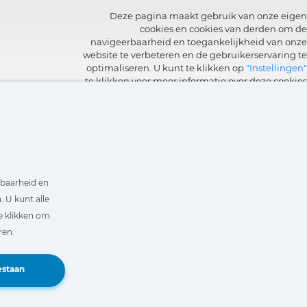
Deze pagina maakt gebruik van onze eigen
cookies en cookies van derden om de
navigeerbaarheid en toegankelijkheid van onze
website te verbeteren en de gebruikerservaring te
optimaliseren. U kunt te klikken op
"Instellingen"
te klikken voor meer informatie over deze cookies
en om het gebruik ervan in te stellen of te
weigeren.
rbaarheid en
 U kunt alle
e klikken om
ren.
Book a Demo
estaan