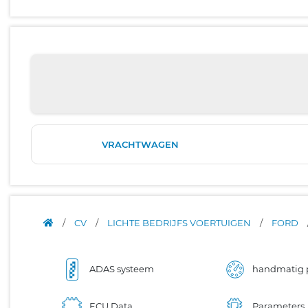
VRACHTWAGEN
/
CV
/
LICHTE BEDRIJFS VOERTUIGEN
/
FORD
ADAS systeem
handmatig 
ECU Data
Parameters