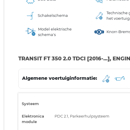
Technische 
Schakelschema
het voertuig
Model elektrische
Knorr-Brem
schema's
TRANSIT FT 350 2.0 TDCI [2016-...], ENG
Algemene voertuiginformatie:
Systeem
Elektronica
PDC 2.1, Parkeerhulpsysteem
module