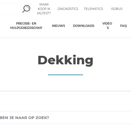
WAAR
KOOP IK
DIAGNOSTICS
TELEMATICS
ISOBUS
JALTEST?
PRECISIE- EN
VIDEO
NIEUWS
DOWNLOADS
FAQ
HULPGEREEDSCHAP
´S
Dekking
N