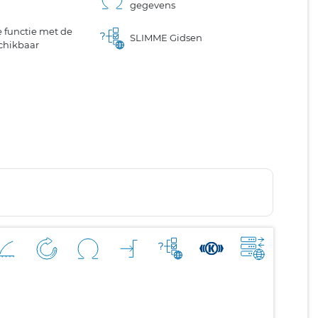
gegevens
 functie met de
SLIMME Gidsen
chikbaar