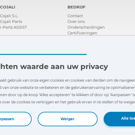
COJALI
BEDRIJF
Cojali S.L.
Contact
Cojali Parts
Over ons
i-Parts ASSIST
Onderscheidingen
Certificeringen
Maatschappelijk Verantwoord
Ondernemen
Verdeler worden
Nieuws
Video´s
chten waarde aan uw privacy
FAQ - V&A
akt gebruik van onze eigen cookies en cookies van derden om de navigee
d van onze website te verbeteren en de gebruikerservaring te optimaliseren.
ren door op de knop "Alles accepteren" te klikken of door op "Aanpassen" t
over de cookies te verkrijgen en het gebruik ervan in te stellen of te weige
Alle to
epassen
Weiger