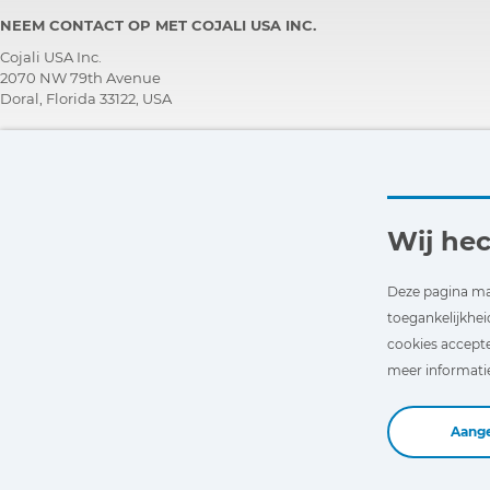
NEEM CONTACT OP MET COJALI USA INC.
Cojali USA Inc.
2070 NW 79th Avenue
Doral, Florida 33122, USA
TECHNISCH ONDERSTEUNINGS TEAM
+1 305 960 7651
Bel gratis:
+1 800 975 1865
customersupport@jaltest.com
Wij he
Begin
|
Verkoopsvoorwaarden
|
Werk met ons
|
Beleid inzake de bescherming van
persoonsgegevens
Deze pagina ma
|
Algemene voorwaarden voor het gebruik
toegankelijkhei
cookies accepte
meer informatie 
Aang
Copyright © 2026 Cojali S.L. All rights reserved