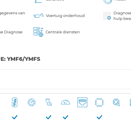
gegevens van
Diagnose
Voertuig onderhoud
hulp bes
se Diagnose
Centrale diensten
INE: YMF6/YMFS