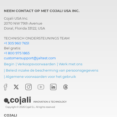
NEEM CONTACT OP MET COJALI USA INC.
Cojali USA Inc.
2070 NW 79th Avenue
Doral, Florida 33122, USA
TECHNISCH ONDERSTEUNINGS TEAM
+1 305 960 7651
Bel gratis:
+1 800 975 1865
customersupport@jaltest.com
Begin
|
Verkoopsvoorwaarden
|
Werk met ons
|
Beleid inzake de bescherming van persoonsgegevens
|
Algemene voorwaarden voor het gebruik
Copyright © 2026 Cojali S.L. All rights reserved
COJALI