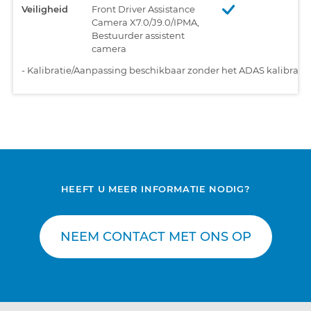
Veiligheid
Front Driver Assistance
Camera X7.0/J9.0/IPMA,
Bestuurder assistent
camera
-
Kalibratie/Aanpassing beschikbaar zonder het ADAS kalibratiet
HEEFT U MEER INFORMATIE NODIG?
NEEM CONTACT MET ONS OP