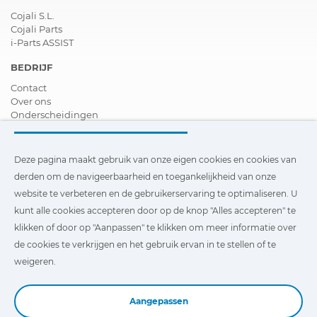
Cojali S.L.
Cojali Parts
i-Parts ASSIST
BEDRIJF
Contact
Over ons
Onderscheidingen
Certificeringen
Maatschappelijk Verantwoord Ondernemen
Verdeler worden
Deze pagina maakt gebruik van onze eigen cookies en cookies van
Nieuws
derden om de navigeerbaarheid en toegankelijkheid van onze
Video´s
website te verbeteren en de gebruikerservaring te optimaliseren. U
FAQ - V&A
kunt alle cookies accepteren door op de knop "Alles accepteren" te
Deze pagina maakt gebruik van onze eigen cookies en cookies
klikken of door op "Aanpassen" te klikken om meer informatie over
van derden om de navigeerbaarheid en toegankelijkheid van
de cookies te verkrijgen en het gebruik ervan in te stellen of te
onze website te verbeteren en de gebruikerservaring te
optimaliseren. U kunt te klikken op
"Instellingen"
te klikken
weigeren.
voor meer informatie over deze cookies en om het gebruik
ervan in te stellen of te weigeren.
Aangepassen