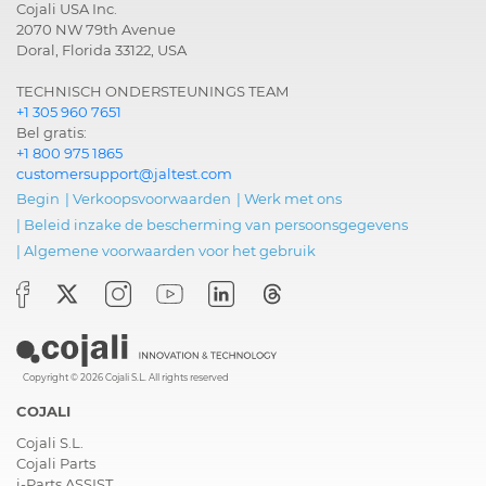
Cojali USA Inc.
2070 NW 79th Avenue
Doral, Florida 33122, USA
TECHNISCH ONDERSTEUNINGS TEAM
+1 305 960 7651
Bel gratis:
+1 800 975 1865
customersupport@jaltest.com
Begin
|
Verkoopsvoorwaarden
|
Werk met ons
|
Beleid inzake de bescherming van persoonsgegevens
|
Algemene voorwaarden voor het gebruik
Copyright © 2026 Cojali S.L. All rights reserved
COJALI
Cojali S.L.
Cojali Parts
i-Parts ASSIST