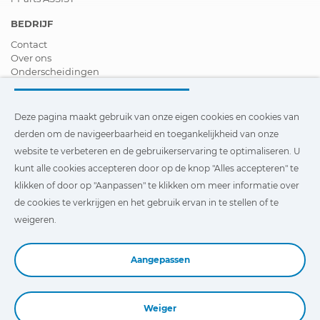
BEDRIJF
Contact
Over ons
Onderscheidingen
Certificeringen
Maatschappelijk Verantwoord Ondernemen
Verdeler worden
Deze pagina maakt gebruik van onze eigen cookies en cookies van
Nieuws
derden om de navigeerbaarheid en toegankelijkheid van onze
Video´s
website te verbeteren en de gebruikerservaring te optimaliseren. U
FAQ - V&A
kunt alle cookies accepteren door op de knop "Alles accepteren" te
Deze pagina maakt gebruik van onze eigen cookies en cookies
klikken of door op "Aanpassen" te klikken om meer informatie over
van derden om de navigeerbaarheid en toegankelijkheid van
de cookies te verkrijgen en het gebruik ervan in te stellen of te
onze website te verbeteren en de gebruikerservaring te
optimaliseren. U kunt te klikken op
"Instellingen"
te klikken
weigeren.
voor meer informatie over deze cookies en om het gebruik
ervan in te stellen of te weigeren.
Aangepassen
Weiger