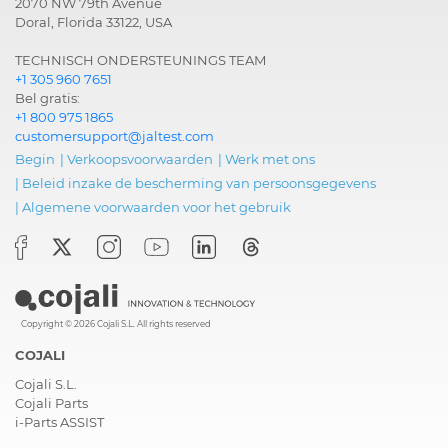
2070 NW 79th Avenue
Doral, Florida 33122, USA
TECHNISCH ONDERSTEUNINGS TEAM
+1 305 960 7651
Bel gratis:
+1 800 975 1865
customersupport@jaltest.com
Begin
|
Verkoopsvoorwaarden
|
Werk met ons
|
Beleid inzake de bescherming van persoonsgegevens
|
Algemene voorwaarden voor het gebruik
Copyright © 2026 Cojali S.L. All rights reserved
COJALI
Cojali S.L.
Cojali Parts
i-Parts ASSIST