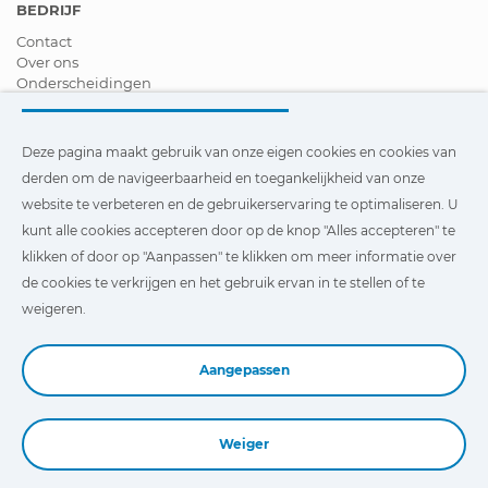
BEDRIJF
Contact
Over ons
Onderscheidingen
Certificeringen
Maatschappelijk Verantwoord Ondernemen
Verdeler worden
Deze pagina maakt gebruik van onze eigen cookies en cookies van
Nieuws
derden om de navigeerbaarheid en toegankelijkheid van onze
Video´s
website te verbeteren en de gebruikerservaring te optimaliseren. U
FAQ - V&A
kunt alle cookies accepteren door op de knop "Alles accepteren" te
Deze pagina maakt gebruik van onze eigen cookies en cookies
klikken of door op "Aanpassen" te klikken om meer informatie over
van derden om de navigeerbaarheid en toegankelijkheid van
de cookies te verkrijgen en het gebruik ervan in te stellen of te
onze website te verbeteren en de gebruikerservaring te
optimaliseren. U kunt te klikken op
"Instellingen"
te klikken
weigeren.
voor meer informatie over deze cookies en om het gebruik
ervan in te stellen of te weigeren.
Aangepassen
Weiger
Book a Demo